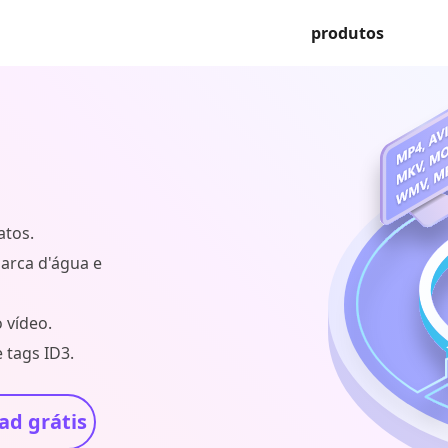
produtos
atos.
marca d'água e
 vídeo.
 tags ID3.
d grátis