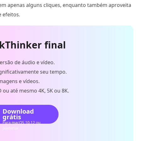
I em apenas alguns cliques, enquanto também aproveita
 efeitos.
kThinker final
rsão de áudio e vídeo.
gnificativamente seu tempo.
imagens e vídeos.
D ou até mesmo 4K, 5K ou 8K.
Download
grátis
Para macOS 10.12 ou
posterior