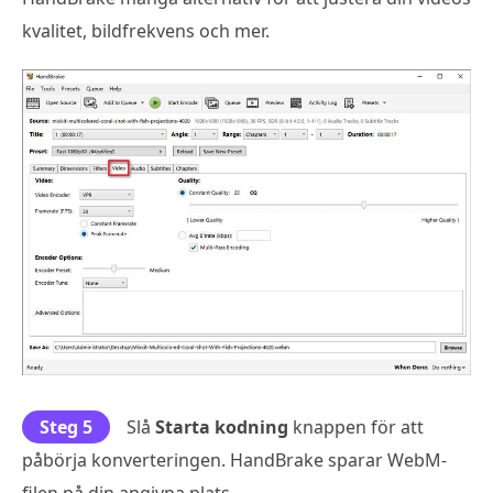
kvalitet, bildfrekvens och mer.
Steg 5
Slå
Starta kodning
knappen för att
påbörja konverteringen. HandBrake sparar WebM-
filen på din angivna plats.