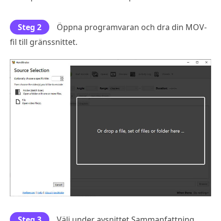
Steg 2
Öppna programvaran och dra din MOV-
fil till gränssnittet.
Steg 3
Välj under avsnittet Sammanfattning