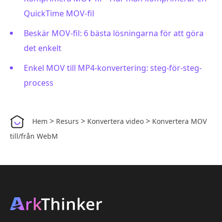
QuickTime MOV-fil
Beskär MOV-fil: 6 bästa lösningarna för att göra
det enkelt
Enkel MOV till MP4-konvertering: steg-för-steg-
process
>
>
>
Hem
Resurs
Konvertera video
Konvertera MOV
till/från WebM