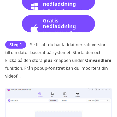
nedladdning
För Windows 7 eller senare
Gratis
nedladdning
För macOS 10.12 eller senare
Steg 1
Se till att du har laddat ner rätt version
till din dator baserat på systemet. Starta den och
klicka på den stora
plus
knappen under
Omvandlare
funktion. Från popup-fönstret kan du importera din
videofil.