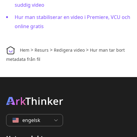
suddig video
Hur man stabiliserar en video i Premiere, VCU och
online gratis
>
>
>
Hem
Resurs
Redigera video
Hur man tar bort
metadata från fil
engelsk