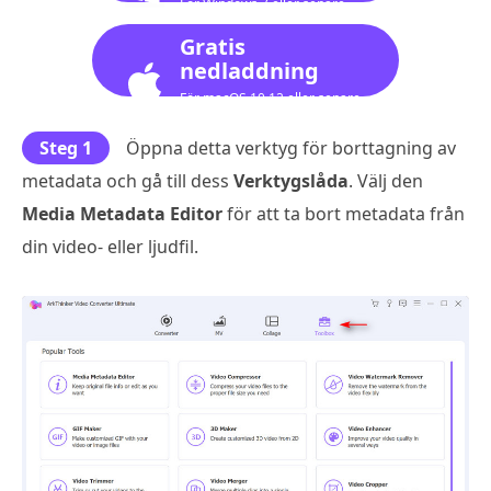
För Windows 7 eller senare
Gratis
nedladdning
För macOS 10.12 eller senare
Steg 1
Öppna detta verktyg för borttagning av
metadata och gå till dess
Verktygslåda
. Välj den
Media Metadata Editor
för att ta bort metadata från
din video- eller ljudfil.