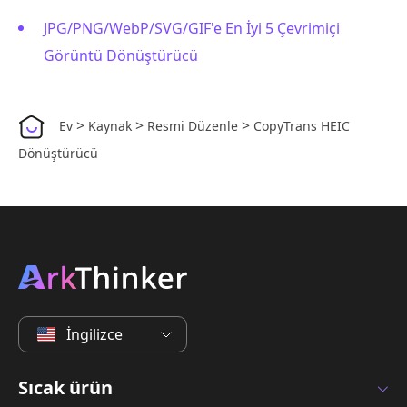
JPG/PNG/WebP/SVG/GIF'e En İyi 5 Çevrimiçi
Görüntü Dönüştürücü
>
>
>
Ev
Kaynak
Resmi Düzenle
CopyTrans HEIC
Dönüştürücü
İngilizce
Sıcak ürün