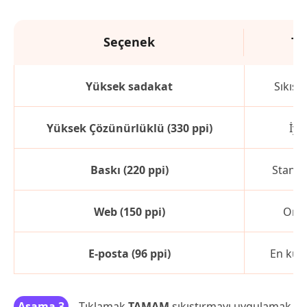
Seçenek
Ta
Yüksek sadakat
Sıkışt
Yüksek Çözünürlüklü (330 ppi)
İyi 
Baskı (220 ppi)
Standa
Web (150 ppi)
Orta
E-posta (96 ppi)
En küç
Aşama 3
Tıklamak
TAMAM
sıkıştırmayı uygulamak