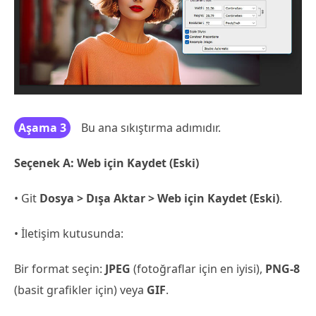
Aşama 3
Bu ana sıkıştırma adımıdır.
Seçenek A: Web için Kaydet (Eski)
• Git
Dosya > Dışa Aktar > Web için Kaydet (Eski)
.
• İletişim kutusunda:
Bir format seçin:
JPEG
(fotoğraflar için en iyisi),
PNG-8
(basit grafikler için) veya
GIF
.