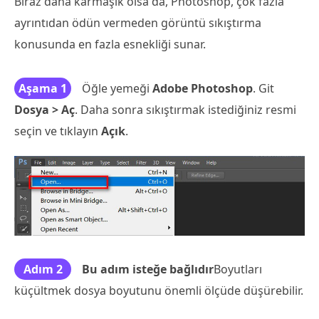
Biraz daha karmaşık olsa da, Photoshop, çok fazla
ayrıntıdan ödün vermeden görüntü sıkıştırma
konusunda en fazla esnekliği sunar.
Aşama 1
Öğle yemeği
Adobe Photoshop
. Git
Dosya > Aç
. Daha sonra sıkıştırmak istediğiniz resmi
seçin ve tıklayın
Açık
.
Adım 2
Bu adım isteğe bağlıdır
Boyutları
küçültmek dosya boyutunu önemli ölçüde düşürebilir.