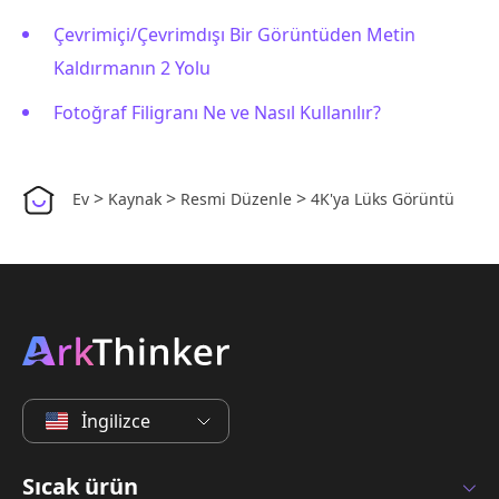
Çevrimiçi/Çevrimdışı Bir Görüntüden Metin
Kaldırmanın 2 Yolu
Fotoğraf Filigranı Ne ve Nasıl Kullanılır?
>
>
>
Ev
Kaynak
Resmi Düzenle
4K'ya Lüks Görüntü
İngilizce
Sıcak ürün