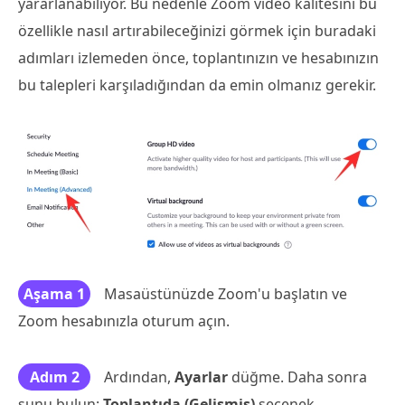
yararlanabiliyor. Bu nedenle Zoom video kalitesini bu
özellikle nasıl artırabileceğinizi görmek için buradaki
adımları izlemeden önce, toplantınızın ve hesabınızın
bu talepleri karşıladığından da emin olmanız gerekir.
Aşama 1
Masaüstünüzde Zoom'u başlatın ve
Zoom hesabınızla oturum açın.
Adım 2
Ardından,
Ayarlar
düğme. Daha sonra
şunu bulun:
Toplantıda (Gelişmiş)
seçenek.