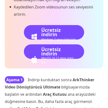
Kaydedilen Zoom videosunun ses seviyesini
artırın.
Ücretsiz
indirin
Windows 7 veya üzeri için
Ücretsiz
indirin
MacOS 10.12 veya üzeri
için
Aşama 1
İndirip kurduktan sonra
ArkThinker
Video Dönüştürücü Ultimate
bilgisayarınızda
başlatın ve ardından
Araç Kutusu
ana arayüzdeki
düğmesine basın. Bu, daha fazla araç görmenizi