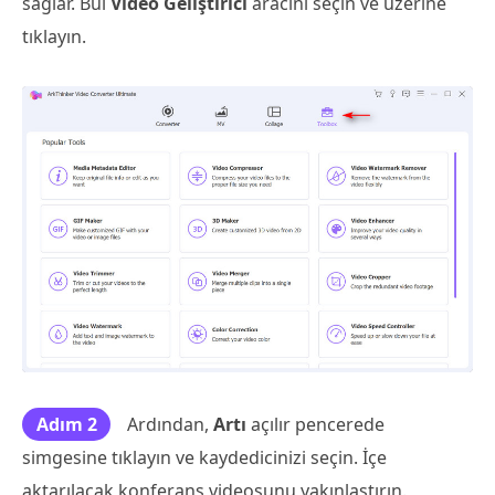
sağlar. Bul
Video Geliştirici
aracını seçin ve üzerine
tıklayın.
Adım 2
Ardından,
Artı
açılır pencerede
simgesine tıklayın ve kaydedicinizi seçin. İçe
aktarılacak konferans videosunu yakınlaştırın.