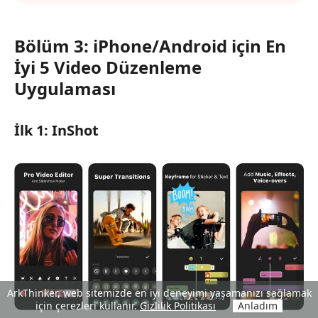
Bölüm 3: iPhone/Android için En
İyi 5 Video Düzenleme
Uygulaması
İlk 1: InShot
ArkThinker, web sitemizde en iyi deneyimi yaşamanızı sağlamak
için çerezleri kullanır.
Gizlilik Politikası
Anladım