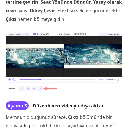
tersine çevirin
,
Saat Yönünde Döndür
,
Yatay olarak
çevir
, veya
Dikey Çevir
. Efekt şu şekilde görünecektir:
Çıktı
hemen bölmeye gidin.
Aşama 3
Düzenlenen videoyu dışa aktar
Memnun olduğunuz sürece,
Çıktı
bölümünde bir
dosya adı girin, çıktı biçimini ayarlayın ve bir hedef