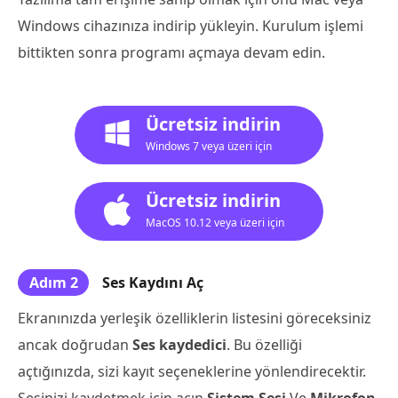
Windows cihazınıza indirip yükleyin. Kurulum işlemi
bittikten sonra programı açmaya devam edin.
Ücretsiz indirin
Windows 7 veya üzeri için
Ücretsiz indirin
MacOS 10.12 veya üzeri için
Adım 2
Ses Kaydını Aç
Ekranınızda yerleşik özelliklerin listesini göreceksiniz
ancak doğrudan
Ses kaydedici
. Bu özelliği
açtığınızda, sizi kayıt seçeneklerine yönlendirecektir.
Sesinizi kaydetmek için açın
Sistem Sesi
Ve
Mikrofon
.