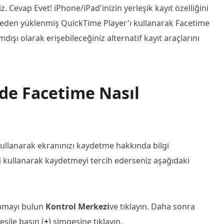
 Cevap Evet! iPhone/iPad'inizin yerleşik kayıt özelliğini
nceden yüklenmiş QuickTime Player'ı kullanarak Facetime
dışı olarak erişebileceğiniz alternatif kayıt araçlarını
de Facetime Nasıl
kullanarak ekranınızı kaydetme hakkında bilgi
zi kullanarak kaydetmeyi tercih ederseniz aşağıdaki
amayı bulun
Kontrol Merkezi
ve tıklayın. Daha sonra
eşile basın (
+
) simgesine tıklayın.