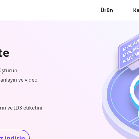
Ürün
K
te
üştürün.
igranlayın ve video
ın ve ID3 etiketini
z indirin