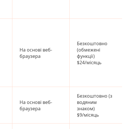
Безкоштовно
На основі веб-
(обмежені
браузера
функції)
$24/місяць
Безкоштовно (з
На основі веб-
водяним
браузера
знаком)
$9/місяць