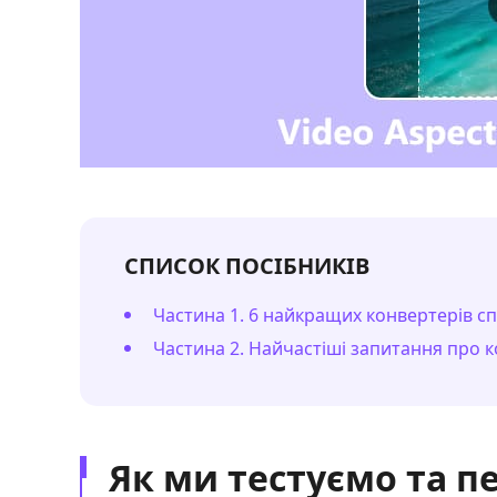
СПИСОК ПОСІБНИКІВ
Частина 1. 6 найкращих конвертерів сп
Частина 2. Найчастіші запитання про к
Як ми тестуємо та п