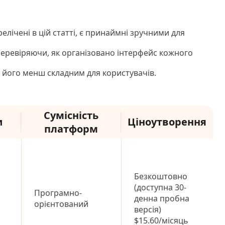
елічені в цій статті, є принаймні зручними для
еревіряючи, як організовано інтерфейс кожного
и його менш складним для користувачів.
Сумісність
и
Ціноутворення
платформ
Безкоштовно
(доступна 30-
Програмно-
денна пробна
орієнтований
версія)
$15.60/місяць