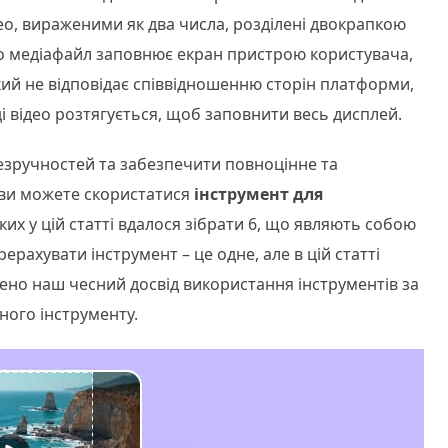
ео, вираженими як два числа, розділені двокрапкою
 або медіафайл заповнює екран пристрою користувача,
ий не відповідає співвідношенню сторін платформи,
і відео розтягується, щоб заповнити весь дисплей.
езручностей та забезпечити повноцінне та
 ви можете скористатися
інструмент для
 яких у цій статті вдалося зібрати 6, що являють собою
ерахувати інструмент – це одне, але в цій статті
дено наш чесний досвід використання інструментів за
ного інструменту.