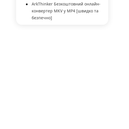
ArkThinker Безкоштовний онлайн-
конвертер MKV у MP4 [швидко та
безпечно]