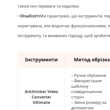
також їхні переваги та недоліки.
•
Юзабіліті
Ми гарантуємо, що інструменти, пер
користувача, але водночас функціональними, п
інструменту, та вживаємо підходу, щоб зробит
Інструменти
Метод обрізк
– Ручне обрізання
– Використання
шаблону
Arkthinker Video
співвідношення
Converter
сторін
Ultimate
– Зміна розміру за
допомогою