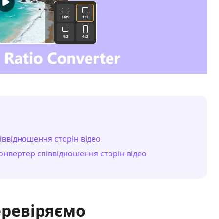
іввідношення сторін відео
онвертер співвідношення сторін відео
еревіряємо