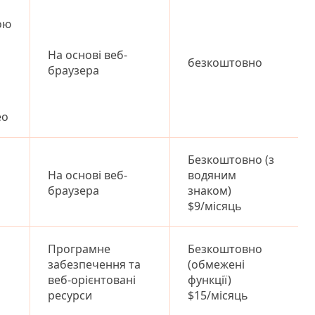
ою
На основі веб-
безкоштовно
браузера
ео
Безкоштовно (з
На основі веб-
водяним
браузера
знаком)
$9/місяць
Програмне
Безкоштовно
забезпечення та
(обмежені
веб-орієнтовані
функції)
ресурси
$15/місяць