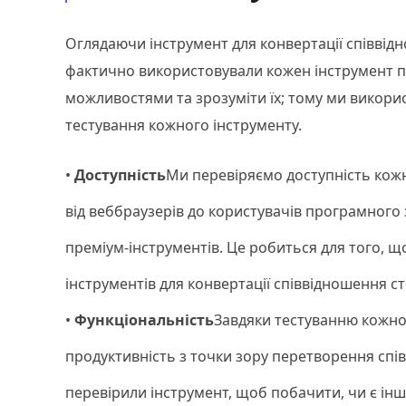
Оглядаючи інструмент для конвертації співвідно
фактично використовували кожен інструмент п
можливостями та зрозуміти їх; тому ми викорис
тестування кожного інструменту.
•
Доступність
Ми перевіряємо доступність кожн
від веббраузерів до користувачів програмного
преміум-інструментів. Це робиться для того, 
інструментів для конвертації співвідношення ст
•
Функціональність
Завдяки тестуванню кожно
продуктивність з точки зору перетворення спів
перевірили інструмент, щоб побачити, чи є інш