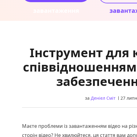
завантаження
заванта
Інструмент для к
співвідношенням 
забезпеченн
за
Деніел Сміт
27 липн
Маєте проблеми із завантаженням відео на рі
сторін відео? Не хвилюйтеся, ця стаття вам д