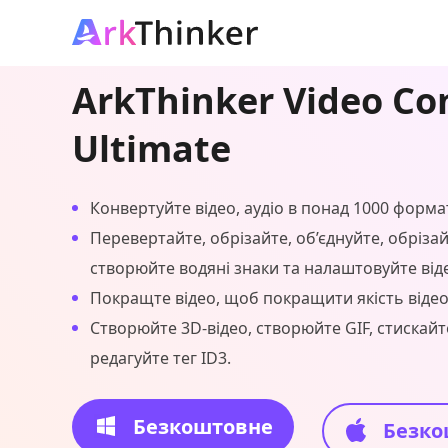
ArkThinker Video Co
Ultimate
Конвертуйте відео, аудіо в понад 1000 формат
Перевертайте, обрізайте, об’єднуйте, обрізай
створюйте водяні знаки та налаштовуйте від
Покращте відео, щоб покращити якість відео
Створюйте 3D-відео, створюйте GIF, стискайте
редагуйте тег ID3.
Безкоштовне
Безко