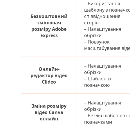
– Використання
шаблону з позначк
Безкоштовний
співвідношення
змінювач
сторін
розміру Adobe
– Налаштування
Express
обрізки
– Повзунок
масштабування від
– Налаштування
Онлайн-
обрізки
редактор відео
– Шаблон із
Clideo
позначкою
– Налаштування
Зміна розміру
обрізки
відео Canva
– Безліч шаблонів із
онлайн
позначками