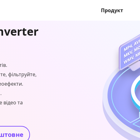
Продукт
nverter
ів.
те, фільтруйте,
еоефекти.
.
 відео та
штовне