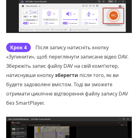
Крок 4
Після запису натисніть кнопку
«Зупинити», щоб переглянути записане відео DAV.
Збережіть запис файлу DAV на свій комп’ютер,
натиснувши кнопку
зберегти
після того, як ви
будете задоволені вмістом. Тоді ви зможете
отримати циклічне відтворення файлу запису DAV
без SmartPlayer.