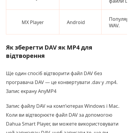
файли DAV
Популярни
MX Player
Android
WAV.
Як зберегти DAV як MP4 для
відтворення
Ще один спосіб відтворити файл DAV без
програвача DAV — це конвертувати .dav у .mp4.
Запис екрану AnyMP4
Запис файлу DAV на комп’ютерах Windows і Mac.
Коли ви відтворюєте файл DAV за допомогою
Dahua Smart Player, ви можете використовувати
цей записувач DAV, щоб записати те, що ви