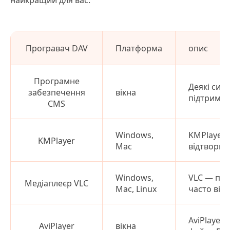
найкращий для вас.
Програвач DAV
Платформа
опис
Програмне
Деякі сис
забезпечення
вікна
підтримку
CMS
Windows,
KMPlayer 
KMPlayer
Mac
відтворює
Windows,
VLC — поп
Медіаплеєр VLC
Mac, Linux
часто від
AviPlayer
AviPlayer
вікна