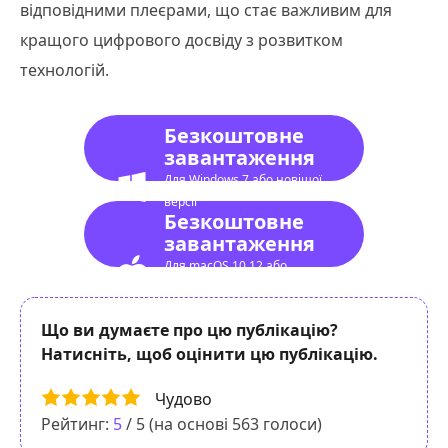
відповідними плеєрами, що стає важливим для
кращого цифрового досвіду з розвитком
технологій.
Безкоштовне
завантаження
Для Windows 7 або новішої
версії
Безкоштовне
завантаження
Для macOS 10.12 або
новішої версії
Що ви думаєте про цю публікацію?
Натисніть, щоб оцінити цю публікацію.
Чудово
Рейтинг:
5
/ 5 (на основі
563
голоси)