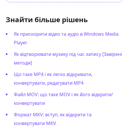
Знайти більше рішень
Як прискорити відео та аудіо в Windows Media
Player
Як відтворювати музику під час запису [Завірені
методи]
Що таке MP4 і як легко відкривати,
конвертувати, редагувати MP4
Файл MOV: що таке MOV і як його відкрити/
конвертувати
Формат MKV: вступ, як відкрити та
конвертувати MKV