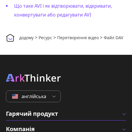
Що таке AVI і як відтворювати, відкривати,
конвертувати або редагувати AVI
>
>
>
додому
Ресурс
Перетворення відео
Файл DAV
англійська
Гарячий продукт
Компанія