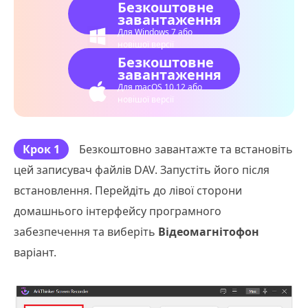
Безкоштовне
завантаження
Для Windows 7 або
новішої версії
Безкоштовне
завантаження
Для macOS 10.12 або
новішої версії
Крок 1
Безкоштовно завантажте та встановіть
цей записувач файлів DAV. Запустіть його після
встановлення. Перейдіть до лівої сторони
домашнього інтерфейсу програмного
забезпечення та виберіть
Відеомагнітофон
варіант.