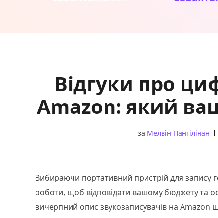
Відгуки про ци
Amazon: який ва
за
Мелвін Пангілінан
Вибираючи портативний пристрій для запису г
роботи, щоб відповідати вашому бюджету та 
вичерпний опис звукозаписувачів на Amazon щод