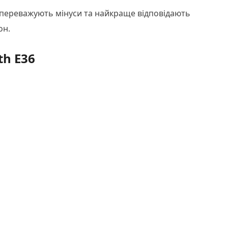
и переважують мінуси та найкраще відповідають
он.
h E36