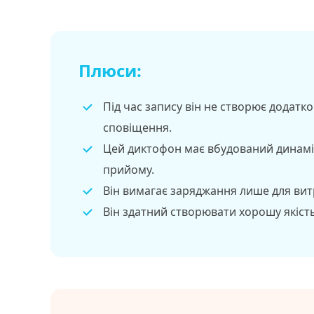
Плюси:
Під час запису він не створює додатк
сповіщення.
Цей диктофон має вбудований динамік
прийому.
Він вимагає заряджання лише для вит
Він здатний створювати хорошу якість