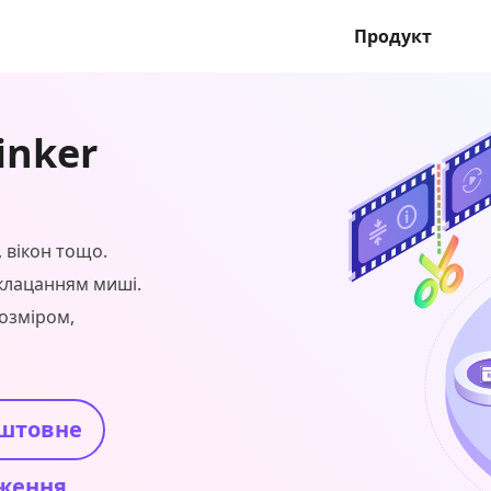
Продукт
inker
, вікон тощо.
 клацанням миші.
озміром,
штовне
ження