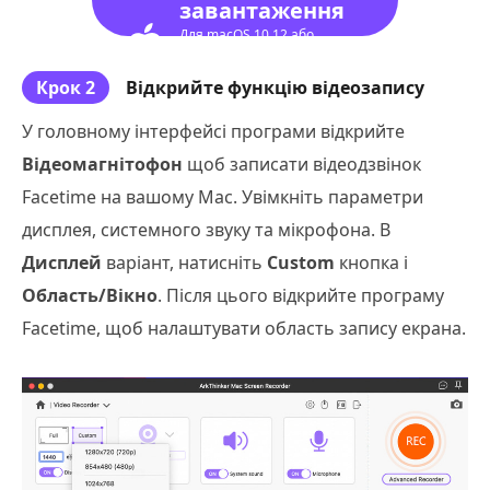
завантаження
Для macOS 10.12 або
новішої версії
Крок 2
Відкрийте функцію відеозапису
У головному інтерфейсі програми відкрийте
Відеомагнітофон
щоб записати відеодзвінок
Facetime на вашому Mac. Увімкніть параметри
дисплея, системного звуку та мікрофона. В
Дисплей
варіант, натисніть
Custom
кнопка і
Область/Вікно
. Після цього відкрийте програму
Facetime, щоб налаштувати область запису екрана.