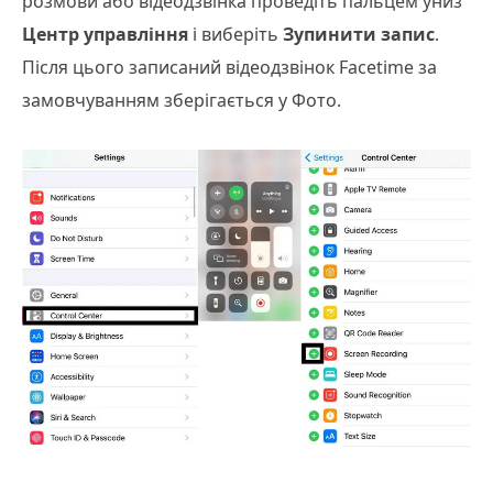
розмови або відеодзвінка проведіть пальцем униз
Центр управління
і виберіть
Зупинити запис
.
Після цього записаний відеодзвінок Facetime за
замовчуванням зберігається у Фото.