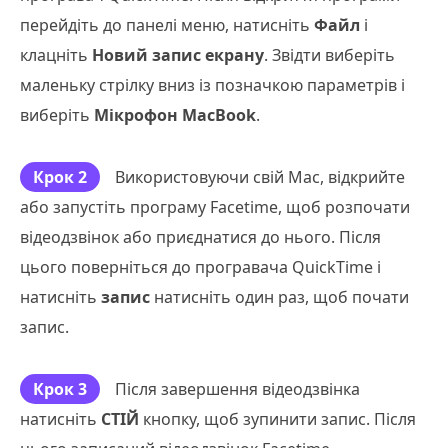
перейдіть до панелі меню, натисніть
Файл
і
клацніть
Новий запис екрану
. Звідти виберіть
маленьку стрілку вниз із позначкою параметрів і
виберіть
Мікрофон MacBook
.
Крок 2
Використовуючи свій Mac, відкрийте
або запустіть програму Facetime, щоб розпочати
відеодзвінок або приєднатися до нього. Після
цього поверніться до програвача QuickTime і
натисніть
запис
натисніть один раз, щоб почати
запис.
Крок 3
Після завершення відеодзвінка
натисніть
СТІЙ
кнопку, щоб зупинити запис. Після