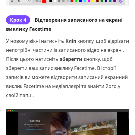
Крок 4
Відтворення записаного на екрані
виклику Facetime
У новому вікні натисніть
Кліп
кнопку, щоб відрізати
непотрібні частини із записаного відео на екрані.
Після цього натисніть
зберегти
кнопку, щоб
зберегти ваш запис виклику Facetime. В історії
записів ви можете відтворити записаний екранний
виклик Facetime на медіаплеєрі та знайти його у
своїй папці.