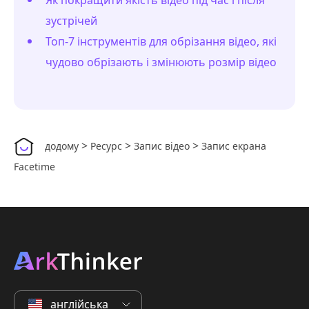
Як покращити якість відео під час і після
зустрічей
Топ-7 інструментів для обрізання відео, які
чудово обрізають і змінюють розмір відео
>
>
>
додому
Ресурс
Запис відео
Запис екрана
Facetime
англійська