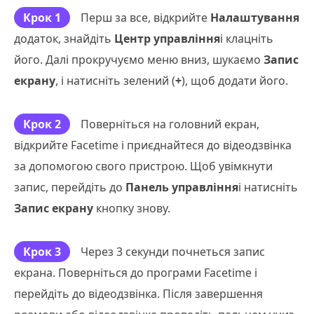
Крок 1
Перш за все, відкрийте
Налаштування
додаток, знайдіть
Центр управління
і клацніть
його. Далі прокручуємо меню вниз, шукаємо
Запис
екрану
, і натисніть зелений (
+
), щоб додати його.
Крок 2
Поверніться на головний екран,
відкрийте Facetime і приєднайтеся до відеодзвінка
за допомогою свого пристрою. Щоб увімкнути
запис, перейдіть до
Панель управління
і натисніть
Запис екрану
кнопку знову.
Крок 3
Через 3 секунди почнеться запис
екрана. Поверніться до програми Facetime і
перейдіть до відеодзвінка. Після завершення