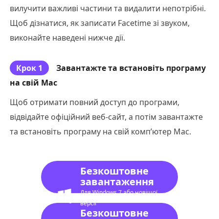
вилучити важливі частини та видалити непотрібні.
Щоб дізнатися, як записати Facetime зі звуком,
виконайте наведені нижче дії.
Крок 1
Завантажте та встановіть програму
на свій Mac
Щоб отримати повний доступ до програми,
відвідайте офіційний веб-сайт, а потім завантажте
та встановіть програму на свій комп’ютер Mac.
Безкоштовне
завантаження
Для Windows 7 або новішої
версії
Безкоштовне