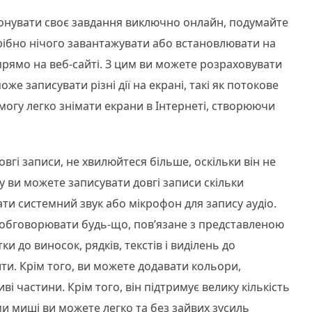
конувати своє завдання виключно онлайн, подумайте
рібно нічого завантажувати або встановлювати на
прямо на веб-сайті. З цим ви можете розраховувати
оже записувати різні дії на екрані, такі як потокове
змогу легко знімати екрани в Інтернеті, створюючи
вгі записи, не хвилюйтеся більше, оскільки він не
 ви можете записувати довгі записи скільки
ати системний звук або мікрофон для запису аудіо.
 обговорювати будь-що, пов’язане з представленою
 до виносок, рядків, текстів і виділень до
ти. Крім того, ви можете додавати кольори,
і частини. Крім того, він підтримує велику кількість
и миші ви можете легко та без зайвих зусиль