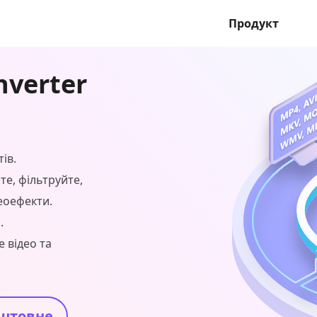
Продукт
nverter
ів.
те, фільтруйте,
еоефекти.
.
 відео та
штовне