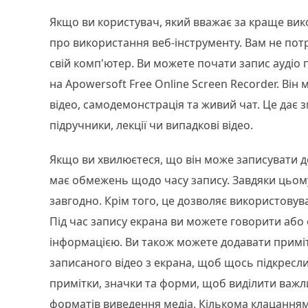
Якщо ви користувач, який вважає за краще ви
про використання веб-інструменту. Вам не пот
свій комп'ютер. Ви можете почати запис аудіо 
на Apowersoft Free Online Screen Recorder. Він м
відео, самодемонстрація та живий чат. Це дає 
підручники, лекції чи випадкові відео.
Якщо ви хвилюєтеся, що він може записувати до
має обмежень щодо часу запису. Завдяки цьому
завгодно. Крім того, це дозволяє використовув
Під час запису екрана ви можете говорити або
інформацією. Ви також можете додавати примітки
записаного відео з екрана, щоб щось підкресли
примітки, значки та форми, щоб виділити важлив
форматів виведення медіа. Кількома клацанням