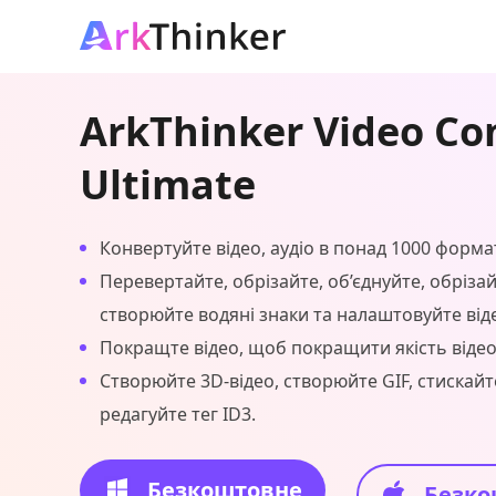
ArkThinker Video Co
Ultimate
Конвертуйте відео, аудіо в понад 1000 формат
Перевертайте, обрізайте, об’єднуйте, обрізай
створюйте водяні знаки та налаштовуйте від
Покращте відео, щоб покращити якість відео
Створюйте 3D-відео, створюйте GIF, стискайте
редагуйте тег ID3.
Безкоштовне
Безко