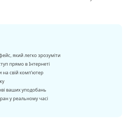
фейс, який легко зрозуміти
туп прямо в Інтернеті
и на свій комп’ютер
ку
ові ваших уподобань
ран у реальному часі