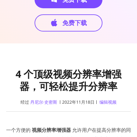
免费下载
4 个顶级视频分辨率增强
器，可轻松提升分辨率
经过
丹尼尔·史密斯
2022年11月18日
编辑视频
一个方便的
视频分辨率增强器
允许用户在提高分辨率的同