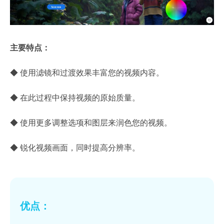
主要特点：
◆ 使用滤镜和过渡效果丰富您的视频内容。
◆ 在此过程中保持视频的原始质量。
◆ 使用更多调整选项和图层来润色您的视频。
◆ 锐化视频画面，同时提高分辨率。
优点：