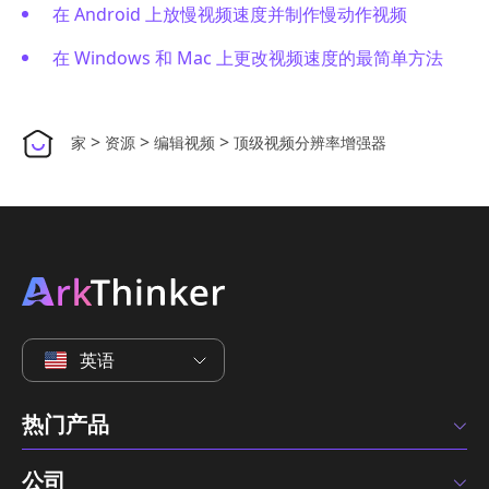
在 Android 上放慢视频速度并制作慢动作视频
在 Windows 和 Mac 上更改视频速度的最简单方法
>
>
>
家
资源
编辑视频
顶级视频分辨率增强器
英语
热门产品
公司