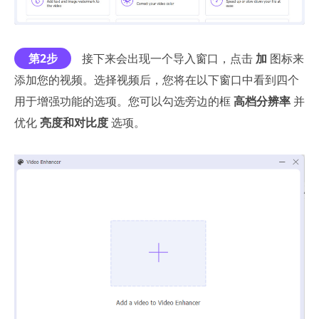
第2步
接下来会出现一个导入窗口，点击
加
图标来
添加您的视频。选择视频后，您将在以下窗口中看到四个
用于增强功能的选项。您可以勾选旁边的框
高档分辨率
并
优化
亮度和对比度
选项。