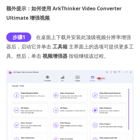
额外提示：如何使用 ArkThinker Video Converter
Ultimate 增强视频
步骤1
在桌面上下载并安装此顶级视频分辨率增强
器后，启动它并单击
工具箱
主界面上的选项可提供更多工
具。然后，单击
视频增强器
按钮继续该过程。