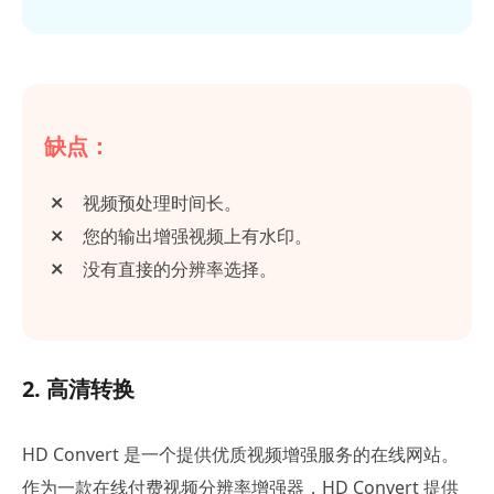
缺点：
视频预处理时间长。
您的输出增强视频上有水印。
没有直接的分辨率选择。
2. 高清转换
HD Convert 是一个提供优质视频增强服务的在线网站。
作为一款在线付费视频分辨率增强器，HD Convert 提供