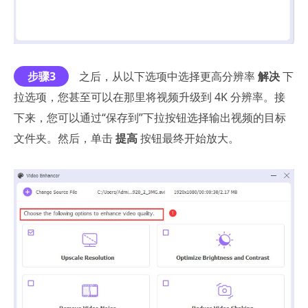
步骤3
之后，从以下选项中选择更高分辨率
解决
下
拉选项，您甚至可以在那里将视频升级到 4K 分辨率。接
下来，您可以通过“保存到”下拉按钮选择输出视频的目标
文件夹。然后，单击
提高
按钮最终开始放大。