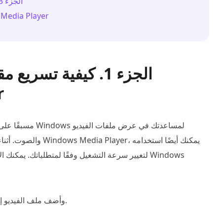
الجزء 3. طريقة احترافية لتسريع أو إبطاء مقاطع الفيديو
الجزء 4. الأسئلة الشائعة حول تس
الجزء 1. كيفية تسر
r
والصوت. أثناء مشاهدة
لتغيير سرعة التشغيل وفقًا لمتطلباتك. يمكنك الآن 
افتح Windows Media Player وأضف ملف الفيديو إليه لتشغيله.