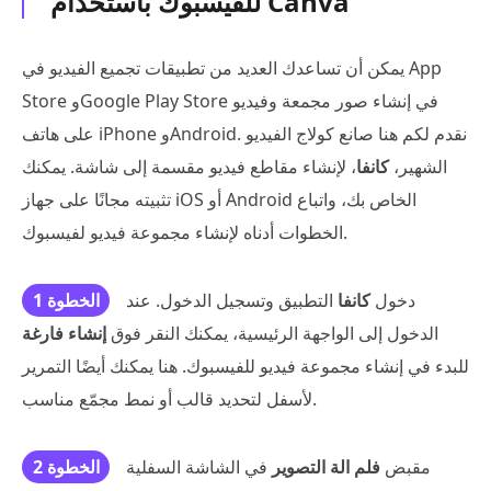
للفيسبوك باستخدام Canva
يمكن أن تساعدك العديد من تطبيقات تجميع الفيديو في App
Store وGoogle Play Store في إنشاء صور مجمعة وفيديو
على هاتف iPhone وAndroid. نقدم لكم هنا صانع كولاج الفيديو
الشهير،
كانفا
، لإنشاء مقاطع فيديو مقسمة إلى شاشة. يمكنك
تثبيته مجانًا على جهاز iOS أو Android الخاص بك، واتباع
الخطوات أدناه لإنشاء مجموعة فيديو لفيسبوك.
دخول
كانفا
التطبيق وتسجيل الدخول. عند
الخطوة 1
الدخول إلى الواجهة الرئيسية، يمكنك النقر فوق
إنشاء فارغة
للبدء في إنشاء مجموعة فيديو للفيسبوك. هنا يمكنك أيضًا التمرير
لأسفل لتحديد قالب أو نمط مجمّع مناسب.
مقبض
فلم الة التصوير
في الشاشة السفلية
الخطوة 2