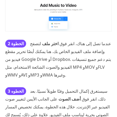
عندما تصل إلى هناك، انقر فوق
اختر ملف
لتصفح
الخطوة 2
وإضافة ملف الفيديو الخاص بك. هنا يمكنك أيضًا تحرير مقطع
فيديو من Google Drive أو Dropbox. يتم دعم جميع تنسيقات
الفيديو والصوت الشائعة الاستخدام، مثل MP4 وMOV وFLV
وWMV وAVI وMP3 وWMA وغيرها.
سيستغرق إكمال التحميل وقتًا طويلاً نسبيًا. بعد
الخطوه 3
ذلك، انقر فوق
أضف الصوت
على الجانب الأيمن لتغيير صوت
الفيديو عبر الإنترنت. خلال هذه الخطوة، يمكنك تخصيص المسار
الصوتي بحرية ليناسب ملف الفيديو. علاوة على ذلك، يُسمح لك