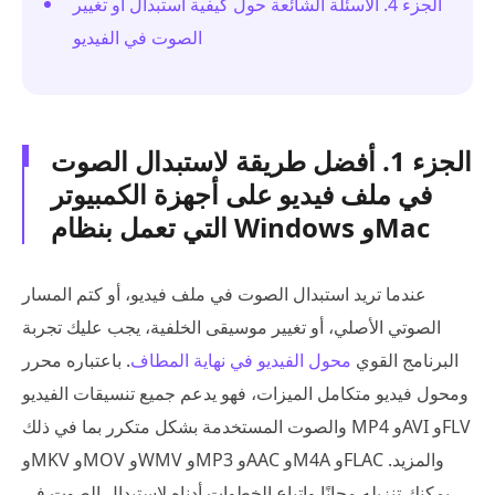
الجزء 4. الأسئلة الشائعة حول كيفية استبدال أو تغيير
الصوت في الفيديو
الجزء 1. أفضل طريقة لاستبدال الصوت
في ملف فيديو على أجهزة الكمبيوتر
التي تعمل بنظام Windows وMac
عندما تريد استبدال الصوت في ملف فيديو، أو كتم المسار
الصوتي الأصلي، أو تغيير موسيقى الخلفية، يجب عليك تجربة
البرنامج القوي
محول الفيديو في نهاية المطاف
. باعتباره محرر
ومحول فيديو متكامل الميزات، فهو يدعم جميع تنسيقات الفيديو
والصوت المستخدمة بشكل متكرر بما في ذلك MP4 وAVI وFLV
وMKV وMOV وWMV وMP3 وAAC وM4A وFLAC والمزيد.
يمكنك تنزيله مجانًا واتباع الخطوات أدناه لاستبدال الصوت في