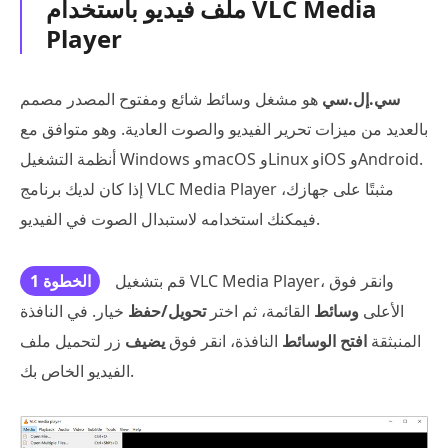
ملف فيديو باستخدام VLC Media
Player
سي.إل.سي
هو مشغل وسائط شائع ومفتوح المصدر مصمم
بالعديد من ميزات تحرير الفيديو والصوت العادية. وهو متوافق مع
أنظمة التشغيل Windows وmacOS وLinux وiOS وAndroid.
إذا كان لديك برنامج VLC Media Player مثبتًا على جهازك،
فيمكنك استخدامه لاستبدال الصوت في الفيديو.
قم بتشغيل VLC Media Player، وانقر فوق
الخطوة 1
الأعلى
وسائط
القائمة، ثم اختر
تحويل/حفظ
خيار. في النافذة
المنبثقة
افتح الوسائط
النافذة، انقر فوق
يضيف
زر لتحميل ملف
الفيديو الخاص بك.