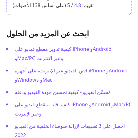
تقييم:
4.8
/ 5 (على أساس
138
الأصوات)
ابحث عن المزيد من الحلول
كيفية تدوير مقطع فيديو على iPhone وAndroid
وMac/PC وعبر الإنترنت
قص الفيديو عبر الإنترنت، على أجهزة iPhone وAndroid
وWindows وMac
مُحسِّن الفيديو - كيفية تحسين جودة الفيديو ودقته
كيفية قلب مقطع فيديو على iPhone وAndroid وMac/PC
وعبر الإنترنت
احصل على 3 تطبيقات لإزالة ضوضاء الخلفية من الفيديو
2022