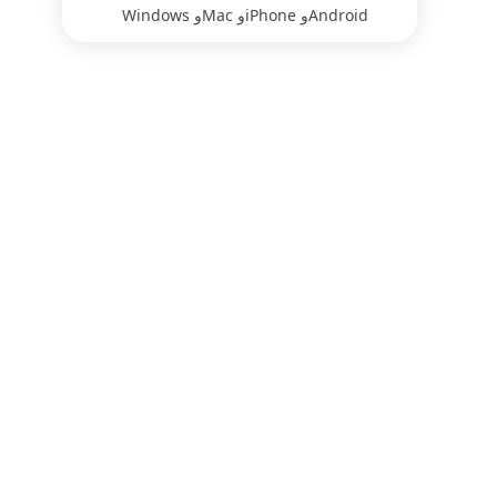
Windows وMac وiPhone وAndroid