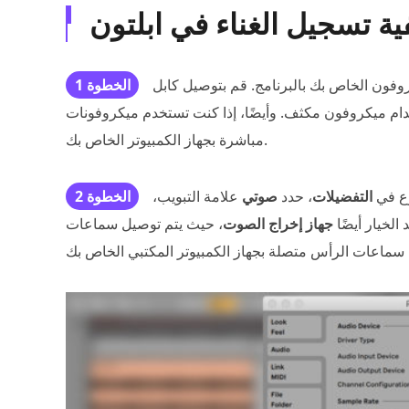
 بك بالبرنامج. قم بتوصيل كابل XLR الخاص بالميكروفون
الخطوة 1
ون مكثف. وأيضًا، إذا كنت تستخدم ميكروفونات USB، فيمكنك توصيلها
مباشرة بجهاز الكمبيوتر الخاص بك.
وع في
التفضيلات
، حدد
صوتي
علامة التبويب،
الخطوة 2
 الخيار أيضًا
جهاز إخراج الصوت
، حيث يتم توصيل سماعات