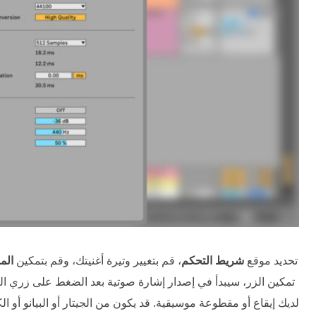
تحديد موقع
شريط التحكم
، قم بتغيير وتيرة أغنيتك، وقم بتمكين
الم
تمكين الزر، سيبدأ في إصدار إشارة صوتية بعد الضغط على زري ال
لديك إيقاع أو مقطوعة موسيقية. قد يكون من الجيتار أو البيانو أو ال