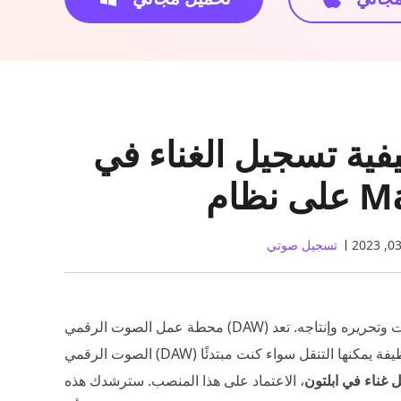
 تسجيل الغناء في Ableton
تسجيل صوتي
محطة عمل الصوت الرقمي (DAW) هي برنامج قادر على تسجيل الصوت وتحريره وإنتاجه. تعد Ableton إحدى محطات عمل
الصوت الرقمي (DAW) المفضلة للعديد من المنتجين وكتاب الأغاني. يحتوي على واجهة نظيفة يمكنها التنقل سواء كنت مبتدئًا
 غناء في ابلتون
، الاعتماد على هذا المنصب. سترشدك هذه