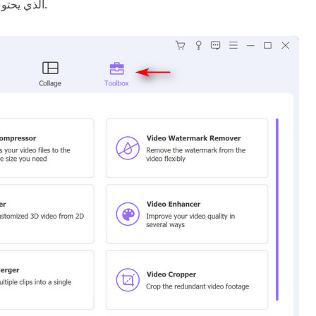
الذي يحتوي على المسار الصوتي الذي تريد تغييره في النافذة لإضافته.