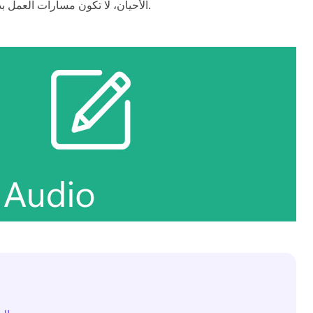
الأحيان، لا تكون مسارات العمل بديهية للغاية. ولهذا السبب يجب عليك قراءة هذا الدليل بعناية.