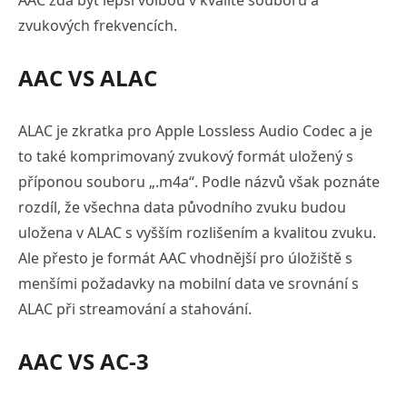
AAC zdá být lepší volbou v kvalitě souborů a
zvukových frekvencích.
AAC VS ALAC
ALAC je zkratka pro Apple Lossless Audio Codec a je
to také komprimovaný zvukový formát uložený s
příponou souboru „.m4a“. Podle názvů však poznáte
rozdíl, že všechna data původního zvuku budou
uložena v ALAC s vyšším rozlišením a kvalitou zvuku.
Ale přesto je formát AAC vhodnější pro úložiště s
menšími požadavky na mobilní data ve srovnání s
ALAC při streamování a stahování.
AAC VS AC-3