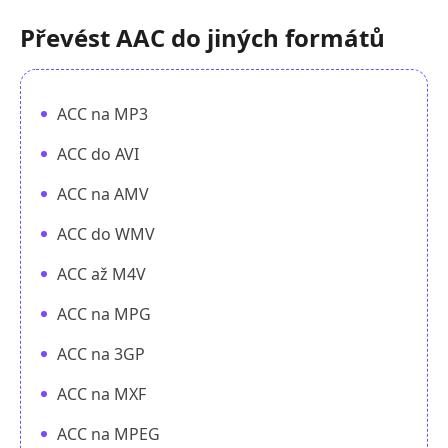
Převést AAC do jiných formátů
ACC na MP3
ACC do AVI
ACC na AMV
ACC do WMV
ACC až M4V
ACC na MPG
ACC na 3GP
ACC na MXF
ACC na MPEG