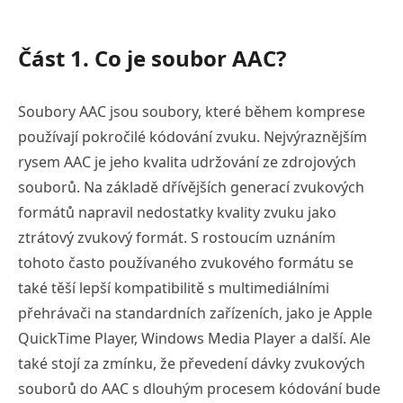
Část 1. Co je soubor AAC?
Soubory AAC jsou soubory, které během komprese
používají pokročilé kódování zvuku. Nejvýraznějším
rysem AAC je jeho kvalita udržování ze zdrojových
souborů. Na základě dřívějších generací zvukových
formátů napravil nedostatky kvality zvuku jako
ztrátový zvukový formát. S rostoucím uznáním
tohoto často používaného zvukového formátu se
také těší lepší kompatibilitě s multimediálními
přehrávači na standardních zařízeních, jako je Apple
QuickTime Player, Windows Media Player a další. Ale
také stojí za zmínku, že převedení dávky zvukových
souborů do AAC s dlouhým procesem kódování bude