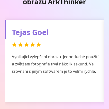
obrazu ArkThinker
Fancy Crave
Docela hezký nástroj. V 98% případech odvádí
tento AI software pro vylepšení a obnovu
obrazu skvělou práci a 2% není v pořádku kvůli
mému pomalému připojení k internetu.