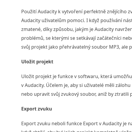
Použití Audacity k vytvoření perfektně znějícího z
Audacity uživatelům pomoci. I když používání ná
zmatené, díky způsobu, jakým je Audacity navržen,
problémů, se kterými se setkávají začátečníci nebo
svůj projekt jako přehrávatelný soubor MP3, ale pl
Uložit projekt
Uložit projekt je funkce v softwaru, která umožňu
v Audacity. Účelem je, aby si uživatelé měli záloh
nebo upravit svůj zvukový soubor, aniž by ztratili
Export zvuku
Export zvuku neboli funkce Export v Audacity je ná