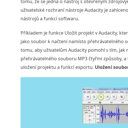
tomu, že se jedná o nástroj s otevřeným zdrojov
uživatelské rozhraní nástroje Audacity je zahlceno,
nástrojů a funkcí softwaru.
Příkladem je funkce Uložit projekt v Audacity, kter
jako soubor k načtení namísto přehrávatelného so
tomu, aby uživatelům Audacity pomohl s tím, jak 
přehrávatelného souboru MP3 čtyřmi způsoby, a ta
uložení projektu a funkcí exportu.
Uložení soubo