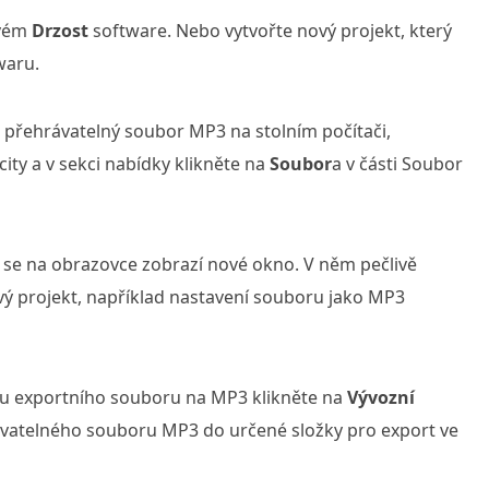
svém
Drzost
software. Nebo vytvořte nový projekt, který
waru.
ko přehrávatelný soubor MP3 na stolním počítači,
ty a v sekci nabídky klikněte na
Soubor
a v části Soubor
k se na obrazovce zobrazí nové okno. V něm pečlivě
vý projekt, například nastavení souboru jako MP3
u exportního souboru na MP3 klikněte na
Vývozní
rávatelného souboru MP3 do určené složky pro export ve