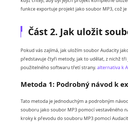
když chtějí, aby byl jejich projekt kompletně ulož
funkce exportuje projekt jako soubor MP3, což je i
Část 2. Jak uložit sou
Pokud vás zajímá, jak uložím soubor Audacity jako
představuje čtyři metody, jak to udělat, z nichž t
použitelného softwaru třetí strany.
alternativa k 
Metoda 1: Podrobný návod k e
Tato metoda je jednoduchým a podrobným návodem
souboru jako soubor MP3 pomocí vestavěného nas
kroky k převodu do souboru MP3 pomocí Audacit