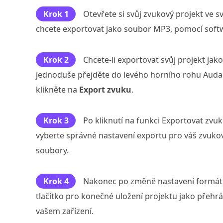
Krok 1
Otevřete si svůj zvukový projekt ve 
chcete exportovat jako soubor MP3, pomocí soft
Krok 2
Chcete-li exportovat svůj projekt ja
jednoduše přejděte do levého horního rohu Audaci
klikněte na
Export zvuku
.
Krok 3
Po kliknutí na funkci Exportovat zvu
vyberte správné nastavení exportu pro váš zvuko
soubory.
Krok 4
Nakonec po změně nastavení formát
tlačítko pro konečné uložení projektu jako přeh
vašem zařízení.