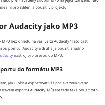
en jako přehrávatelný soubor MP3 na jejich zařízení. Tato
deální pro sdílení a použití v projektu.
bor Audacity jako MP3
 MP3 bez ohledu na vaši verzi Audacity? Tato část
ři jsou pomocí Audacity a druhá je použití snadno
Audacity
nástroj pro převod do MP3.
xportu do formátu MP3
, jak uložit a exportovat váš projekt zvukového
tavení exportu Audacity. Můžete tedy také použít tyto
y.