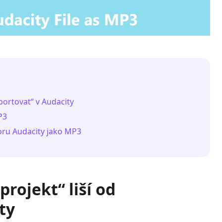
xportovat“ v Audacity
P3
boru Audacity jako MP3
projekt“ liší od
ty