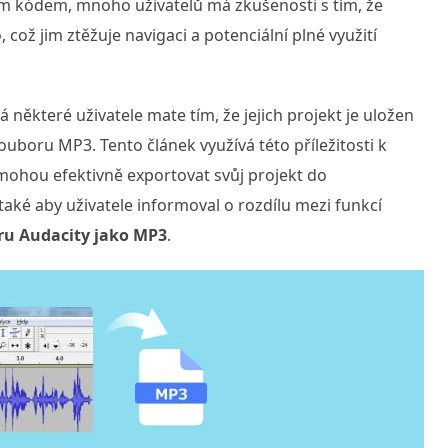
ým kódem, mnoho uživatelů má zkušenosti s tím, že
 což jim ztěžuje navigaci a potenciální plné využití
á některé uživatele mate tím, že jejich projekt je uložen
uboru MP3. Tento článek využívá této příležitosti k
mohou efektivně exportovat svůj projekt do
ké aby uživatele informoval o rozdílu mezi funkcí
ru Audacity jako MP3
.