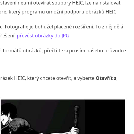
astavení neumí otevírat soubory HEIC, lze nainstalovat
Store, který programu umožní podporu obrázků HEIC.
i Fotografie je bohužel placené rozšíření. To z něj dělá
 řešení.
převést obrázky do JPG
.
ně formátů obrázků, přečtěte si prosím našeho průvodce
rázek HEIC, který chcete otevřít, a vyberte
Otevřít s
,