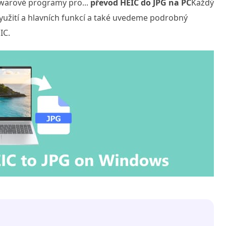
twarové programy pro...
převod HEIC do JPG na PC
Každý
užití a hlavních funkcí a také uvedeme podrobný
IC.