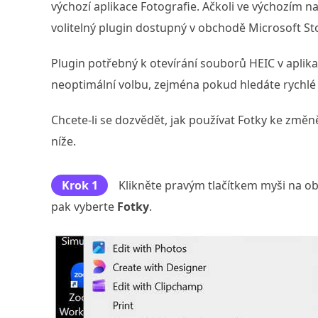
výchozí aplikace Fotografie. Ačkoli ve výchozím n
volitelný plugin dostupný v obchodě Microsoft 
Plugin potřebný k otevírání souborů HEIC v aplikac
neoptimální volbu, zejména pokud hledáte rychlé
Chcete-li se dozvědět, jak používat Fotky ke změ
níže.
Krok 1
Klikněte pravým tlačítkem myši na ob
pak vyberte
Fotky
.