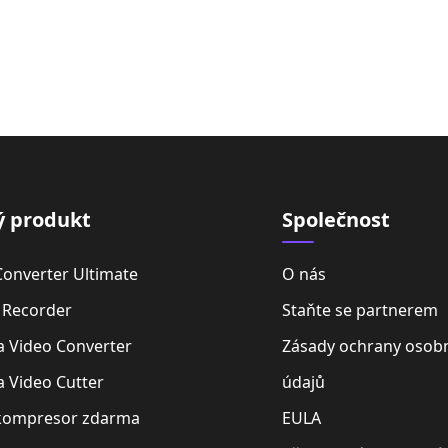
ý produkt
Společnost
Converter Ultimate
O nás
 Recorder
Staňte se partnerem
 Video Converter
Zásady ochrany osob
 Video Cutter
údajů
kompresor zdarma
EULA