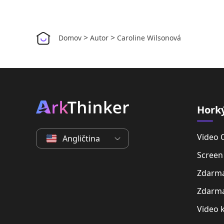
>
>
Domov
Autor
Caroline Wilsonová
Hork
Video 
Angličtina
Screen
Zdarma
Zdarma
Video 