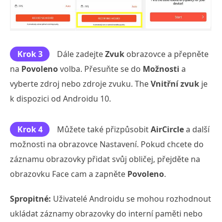
Krok 3
Dále zadejte
Zvuk
obrazovce a přepněte
na
Povoleno
volba. Přesuňte se do
Možnosti
a
vyberte zdroj nebo zdroje zvuku. The
Vnitřní zvuk
je
k dispozici od Androidu 10.
Krok 4
Můžete také přizpůsobit
AirCircle
a další
možnosti na obrazovce Nastavení. Pokud chcete do
záznamu obrazovky přidat svůj obličej, přejděte na
obrazovku Face cam a zapněte
Povoleno
.
Spropitné:
Uživatelé Androidu se mohou rozhodnout
ukládat záznamy obrazovky do interní paměti nebo