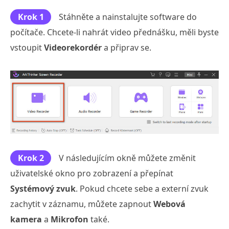
Krok 1
Stáhněte a nainstalujte software do
počítače. Chcete-li nahrát video přednášku, měli byste
vstoupit
Videorekordér
a připrav se.
Krok 2
V následujícím okně můžete změnit
uživatelské okno pro zobrazení a přepínat
Systémový zvuk
. Pokud chcete sebe a externí zvuk
zachytit v záznamu, můžete zapnout
Webová
kamera
a
Mikrofon
také.