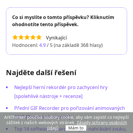
Co si myslíte o tomto příspěvku? Kliknutím
ohodnotíte tento příspěvek.
Vynikající
Hodnocení:
4.9
/ 5 (na základě
368
hlasy)
Najděte další řešení
Nejlepší herní rekordér pro zachycení hry
[spolehlivé nástroje + recenze]
Přední GIF Recorder pro pořizování animovaných
GIFů [Podrobné recenze]
ArkThinker používá soubory cookie, aby vám zajistil co nejlepší
zážitek z našich webových stránek.
Zásady ochrany osobních
údajů
Mám to
Top 14 softwaru a hardwaru pro nahrávání zvuku,