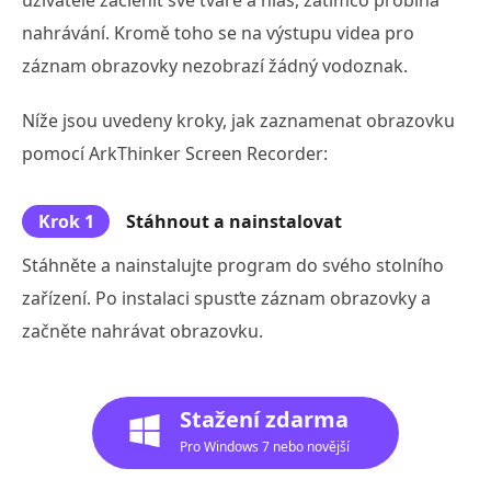
uživatelé začlenit své tváře a hlas, zatímco probíhá
nahrávání. Kromě toho se na výstupu videa pro
záznam obrazovky nezobrazí žádný vodoznak.
Níže jsou uvedeny kroky, jak zaznamenat obrazovku
pomocí ArkThinker Screen Recorder:
Krok 1
Stáhnout a nainstalovat
Stáhněte a nainstalujte program do svého stolního
zařízení. Po instalaci spusťte záznam obrazovky a
začněte nahrávat obrazovku.
Stažení zdarma
Pro Windows 7 nebo novější