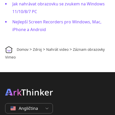
Jak nahrávat obrazovku se zvukem na Windows
11/10/8/7 PC
Nejlepší Screen Recorders pro Windows, Mac,
iPhone a Android
>
>
>
Domov
Zdroj
Nahrát video
Záznam obrazovky
Vimeo
Angličtina