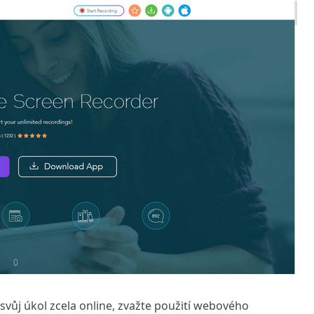
svůj úkol zcela online, zvažte použití webového