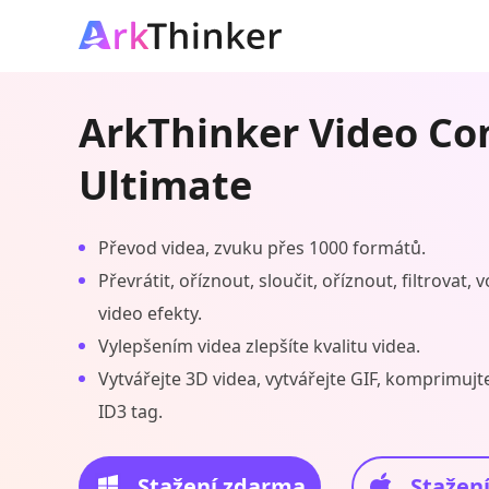
ArkThinker Video Co
Ultimate
Převod videa, zvuku přes 1000 formátů.
Převrátit, oříznout, sloučit, oříznout, filtrovat,
video efekty.
Vylepšením videa zlepšíte kvalitu videa.
Vytvářejte 3D videa, vytvářejte GIF, komprimujt
ID3 tag.
Stažení zdarma
Stažen