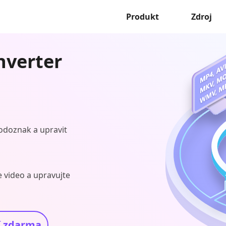
Produkt
Zdroj
nverter
 vodoznak a upravit
e video a upravujte
í zdarma