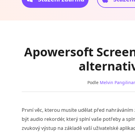
Apowersoft Screen
alternati
Podle
Melvin Pangilina
První věc, kterou musíte udělat před nahráváním z
být audio rekordér, který splní vaše potřeby a spl
zvukový výstup na základě vaší uživatelské aplik