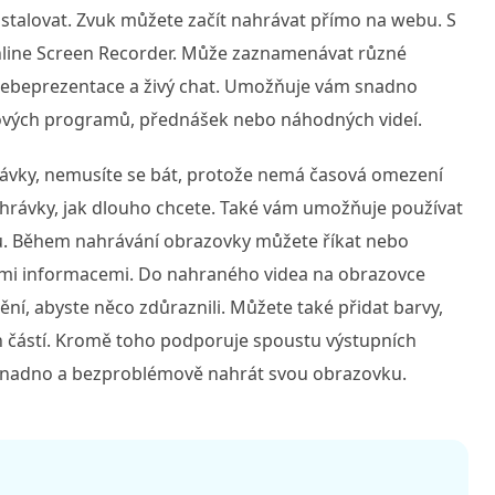
nstalovat. Zvuk můžete začít nahrávat přímo na webu. S
nline Screen Recorder. Může zaznamenávat různé
, sebeprezentace a živý chat. Umožňuje vám snadno
ukových programů, přednášek nebo náhodných videí.
ávky, nemusíte se bát, protože nemá časová omezení
hrávky, jak dlouho chcete. Také vám umožňuje používat
u. Během nahrávání obrazovky můžete říkat nebo
nými informacemi. Do nahraného videa na obrazovce
ění, abyste něco zdůraznili. Můžete také přidat barvy,
ch částí. Kromě toho podporuje spoustu výstupních
 snadno a bezproblémově nahrát svou obrazovku.