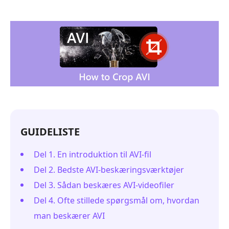
GUIDELISTE
Del 1. En introduktion til AVI-fil
Del 2. Bedste AVI-beskæringsværktøjer
Del 3. Sådan beskæres AVI-videofiler
Del 4. Ofte stillede spørgsmål om, hvordan
man beskærer AVI