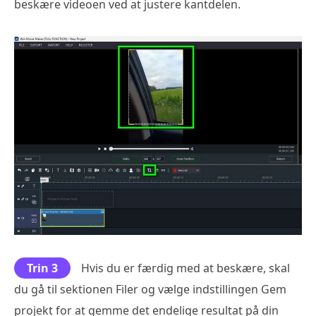
beskære videoen ved at justere kantdelen.
Trin 3
Hvis du er færdig med at beskære, skal
du gå til sektionen Filer og vælge indstillingen Gem
projekt for at gemme det endelige resultat på din