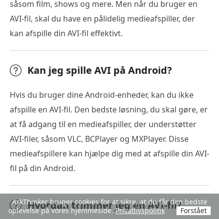
såsom film, shows og mere. Men når du bruger en
AVI-fil, skal du have en pålidelig medieafspiller, der
kan afspille din AVI-fil effektivt.
Kan jeg spille AVI på Android?
Hvis du bruger dine Android-enheder, kan du ikke
afspille en AVI-fil. Den bedste løsning, du skal gøre, er
at få adgang til en medieafspiller, der understøtter
AVI-filer, såsom VLC, BCPlayer og MXPlayer. Disse
medieafspillere kan hjælpe dig med at afspille din AVI-
fil på din Android.
ArkThinker bruger cookies for at sikre, at du får den bedste
Hvordan trimmer jeg en AVI-fil?
oplevelse på vores hjemmeside.
Privatlivspolitik
Forstået