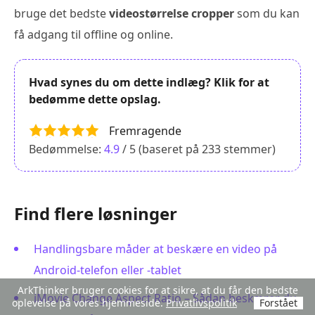
bruge det bedste
videostørrelse cropper
som du kan
få adgang til offline og online.
Hvad synes du om dette indlæg? Klik for at
bedømme dette opslag.
Fremragende
Bedømmelse:
4.9
/ 5 (baseret på
233
stemmer)
Find flere løsninger
Handlingsbare måder at beskære en video på
Android-telefon eller -tablet
ArkThinker bruger cookies for at sikre, at du får den bedste
iMovie Change Aspect Ratio – Sådan beskærer du
oplevelse på vores hjemmeside.
Privatlivspolitik
Forstået