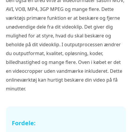
den også en bred vifte af videoformater såsom MOV,
AVI, VOB, MP4, 3GP MPEG og mange flere. Dette
værktøjs primære funktion er at beskære og fjerne
unødvendige dele fra dit videoklip. Det giver dig
mulighed for at styre, hvad du skal beskære og
beholde på dit videoklip. I outputprocessen ændrer
du outputformat, kvalitet, opløsning, koder,
billedhastighed og mange flere. Oven i købet er det
en videocropper uden vandmærke inkluderet. Dette
onlineværktøj kan hurtigt beskære din video på få
minutter.
Fordele: