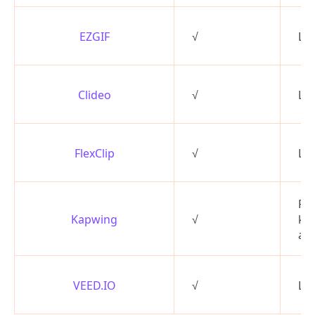
EZGIF
√
Let
Clideo
√
Let
FlexClip
√
Let
Fo
Kapwing
√
kom
at
VEED.IO
√
Let