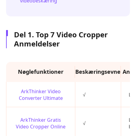
videobeskæring
Del 1. Top 7 Video Cropper
Anmeldelser
Nøglefunktioner
Beskæringsevne
Anve
ArkThinker Video
√
Let
Converter Ultimate
ArkThinker Gratis
Lig
√
Video Cropper Online
br