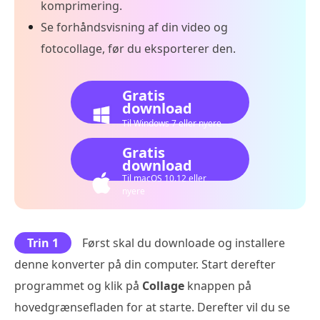
komprimering.
Se forhåndsvisning af din video og
fotocollage, før du eksporterer den.
Gratis
download
Til Windows 7 eller nyere
Gratis
download
Til macOS 10.12 eller
nyere
Trin 1
Først skal du downloade og installere
denne konverter på din computer. Start derefter
programmet og klik på
Collage
knappen på
hovedgrænsefladen for at starte. Derefter vil du se