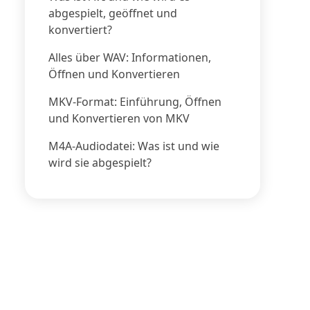
lac
.m4a, .mp4, .3gp
abgespielt, geöffnet und
konvertiert?
rlustfrei
Komprimiert verlustbehaftet
omprimiert
Alles über WAV: Informationen,
Öffnen und Konvertieren
indows,
MKV-Format: Einführung, Öffnen
cOS, iOS,
iOS, Nintendo, PlayStation
und Konvertieren von MKV
droid, Linux,
usw.
ackBerry OS
M4A-Audiodatei: Was ist und wie
wird sie abgespielt?
 Ein
stenloses
pen-Source-
dioformat.
1. Kompatibel mit mehr
 Bei der
Geräten.
omprimierung
2. Eine bessere Reaktion auf
r Dateigröße
hohe Frequenzen.
eibt die
alität