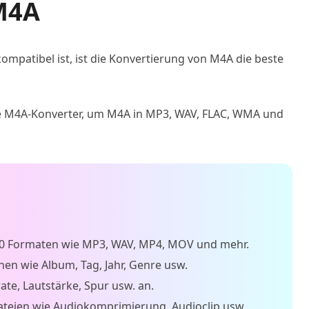
 M4A
mpatibel ist, ist die Konvertierung von M4A die beste
te M4A-Konverter, um M4A in MP3, WAV, FLAC, WMA und
000 Formaten wie MP3, WAV, MP4, MOV und mehr.
en wie Album, Tag, Jahr, Genre usw.
te, Lautstärke, Spur usw. an.
teien wie Audiokomprimierung, Audioclip usw.