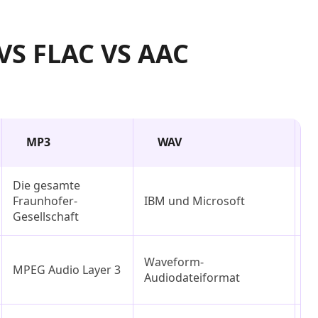
VS FLAC VS AAC
MP3
WAV
Die gesamte
Xi
Fraunhofer-
IBM und Microsoft
St
Gesellschaft
Ko
Waveform-
MPEG Audio Layer 3
ve
Audiodateiformat
A