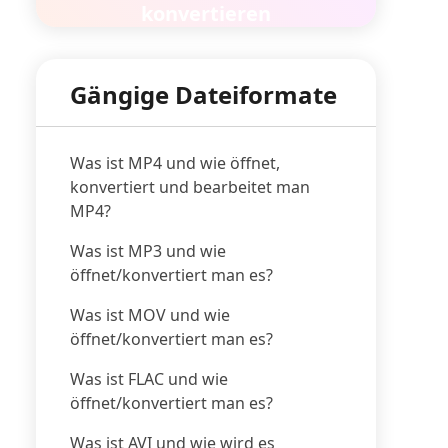
konvertieren
Gängige Dateiformate
Was ist MP4 und wie öffnet,
konvertiert und bearbeitet man
FLAC
AAC
MP4?
Was ist MP3 und wie
Bell, Fraunhofer, Dolby, Sony,
ph.Org-
öffnet/konvertiert man es?
Nokia, LG Electronics, NEC,
iftung
NTT Docomo, Panasonic
Was ist MOV und wie
öffnet/konvertiert man es?
stenloser
Was ist FLAC und wie
rlustfreier
Erweiterte Audiocodierung
udio-Codec
öffnet/konvertiert man es?
Was ist AVI und wie wird es