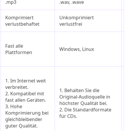
.mp3
.wav, .wave
.f
Komprimiert
Unkomprimiert
Ve
verlustbehaftet
verlustfrei
k
W
Fast alle
ma
Windows, Linux
Plattformen
An
Bl
1.
1. Im Internet weit
ko
verbreitet.
O
1. Behalten Sie die
2. Kompatibel mit
Au
Original-Audioquelle in
fast allen Geräten.
2.
höchster Qualität bei.
3. Hohe
K
2. Die Standardformate
Komprimierung bei
de
für CDs.
gleichbleibender
bl
guter Qualität.
Qu