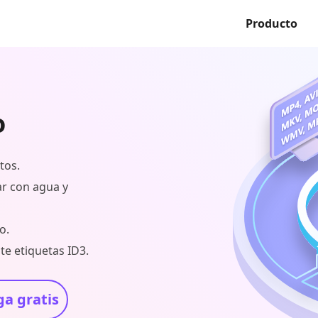
Producto
o
tos.
car con agua y
o.
te etiquetas ID3.
a gratis