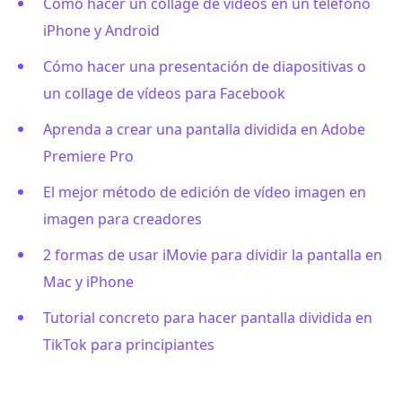
Cómo hacer un collage de videos en un teléfono
iPhone y Android
Cómo hacer una presentación de diapositivas o
un collage de vídeos para Facebook
Aprenda a crear una pantalla dividida en Adobe
Premiere Pro
El mejor método de edición de vídeo imagen en
imagen para creadores
2 formas de usar iMovie para dividir la pantalla en
Mac y iPhone
Tutorial concreto para hacer pantalla dividida en
TikTok para principiantes