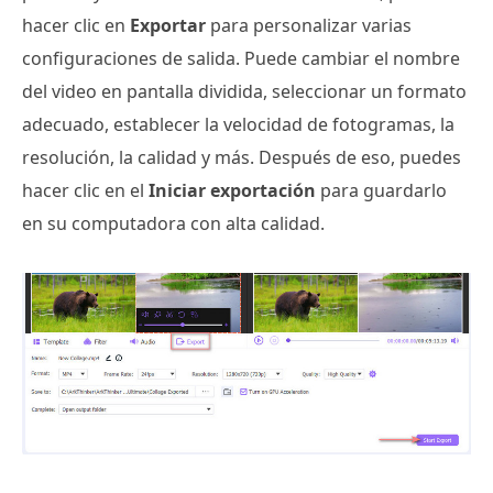
hacer clic en
Exportar
para personalizar varias
configuraciones de salida. Puede cambiar el nombre
del video en pantalla dividida, seleccionar un formato
adecuado, establecer la velocidad de fotogramas, la
resolución, la calidad y más. Después de eso, puedes
hacer clic en el
Iniciar exportación
para guardarlo
en su computadora con alta calidad.