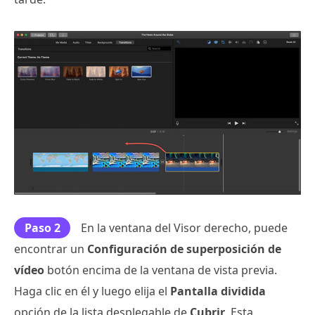
Paso 2
En la ventana del Visor derecho, puede
encontrar un
Configuración de superposición de
vídeo
botón encima de la ventana de vista previa.
Haga clic en él y luego elija el
Pantalla dividida
opción de la lista desplegable de
Cubrir
. Esta