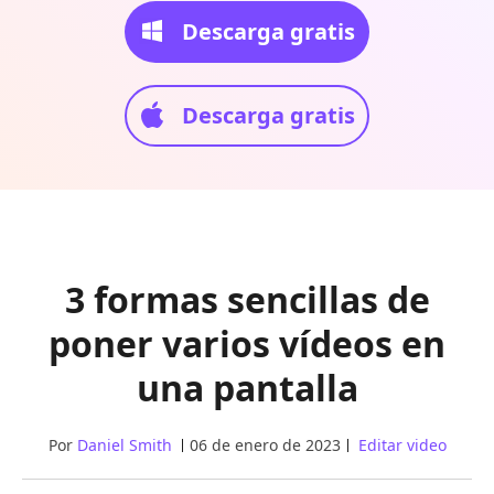
Descarga gratis
Descarga gratis
3 formas sencillas de
poner varios vídeos en
una pantalla
Por
Daniel Smith
06 de enero de 2023
Editar video