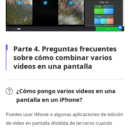
Parte 4. Preguntas frecuentes
sobre cómo combinar varios
videos en una pantalla
¿Cómo pongo varios videos en una
pantalla en un iPhone?
Puedes usar iMovie o algunas aplicaciones de edición
de video en pantalla dividida de terceros cuando