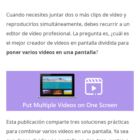
Cuando necesites juntar dos o más clips de vídeo y
reproducirlos simultáneamente, debes recurrir a un
editor de vídeo profesional. La pregunta es, ¿cuál es
el mejor creador de vídeos en pantalla dividida para
poner varios videos en una pantalla
?
Esta publicación comparte tres soluciones prácticas
para combinar varios videos en una pantalla. Ya sea