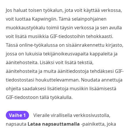
Jos haluat toisen työkalun, jota voit käyttää verkossa,
voit luottaa Kapwingiin. Tämä selainpohjainen
muokkaustyökalu toimii täysin verkossa ja sen avulla
voit lisätä musiikkia GIF-tiedostoihin tehokkaasti.
Tässä online-työkalussa on sisäänrakennettu kirjasto,
jossa on lukuisia tekijänoikeusvapaita kappaleita ja
äänitehosteita. Lisäksi voit lisätä tekstiä,
äänitehosteita ja muita äänitiedostoja tehdäksesi GIF-
tiedostostasi houkuttelevamman. Noudata annettuja
ohjeita saadaksesi lisätietoja musiikin lisäämisestä
GIF-tiedostoon tällä työkalulla.
Vaihe 1
Vieraile virallisella verkkosivustolla,
napsauta
Lataa napsauttamalla
-painiketta, joka