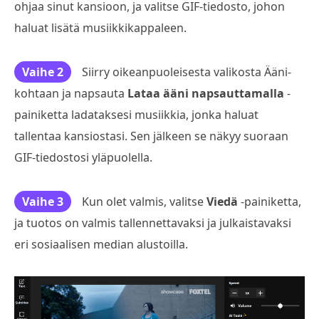
ohjaa sinut kansioon, ja valitse GIF-tiedosto, johon
haluat lisätä musiikkikappaleen.
Vaihe 2
Siirry oikeanpuoleisesta valikosta Ääni-
kohtaan ja napsauta
Lataa ääni napsauttamalla
-
painiketta ladataksesi musiikkia, jonka haluat
tallentaa kansiostasi. Sen jälkeen se näkyy suoraan
GIF-tiedostosi yläpuolella.
Vaihe 3
Kun olet valmis, valitse
Viedä
-painiketta,
ja tuotos on valmis tallennettavaksi ja julkaistavaksi
eri sosiaalisen median alustoilla.