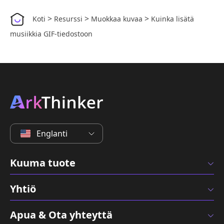
>
>
>
Koti
Resurssi
Muokkaa kuvaa
Kuinka lisätä
musiikkia GIF-tiedostoon
Englanti
Kuuma tuote
Yhtiö
Apua & Ota yhteyttä