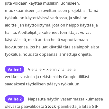
jota voidaan käyttää musiikin luomiseen,
muokkaamiseen ja soveltamiseen projektiisi. Tämä
työkalu on käytettävissä verkossa, ja siinä on
aloittelijan käyttöliittymä, jota on helppo käyttää ja
hallita. Aloittelijat ja kokeneet toimittajat voivat
käyttää sitä, mikä auttaa heitä vapauttamaan
luovuutensa. Jos haluat käyttää tätä selainpohjaista
työkalua, noudata oppaanasi annettuja ohjeita.
Vaihe 1
Vieraile Flixierin virallisella
verkkosivustolla ja rekisteröidy Google-tililläsi
saadaksesi täydellisen pääsyn työkaluun.
Vaihe 2
Napsauta näytön vasemmassa kulmassa
olevasta päävalikosta
Stock
-painiketta ja lataa GIF,