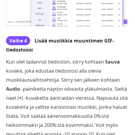
Vaihe 4
Lisää musiikkia muuntimen GIF-
tiedostoosi
Kun olet ladannut tiedoston, siirry kohtaan
Sauva
kuvake, joka edustaa tiedostosi alla olevia
muokkausvaihtoehtoja. Siirry sen jälkeen kohtaan
Audio
-painiketta näytön oikeasta yläkulmasta. Sieltä
näet (
+
) -kuvaketta ääniraidan vieressä. Napsauta sitä
kuvaketta ja valitse kansiostasi musiikki, jonka haluat
lisätä. Voit säätää äänenvoimakkuutta 0%:stä
heikoimmaksi ja 200%:stä kovimmaksi. Voit myös
muuttaa viivettä arvosta -10 arvoon 10. Kun olet