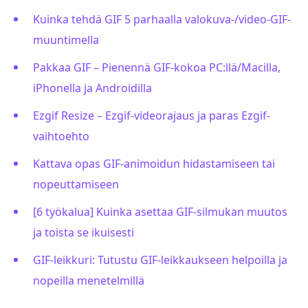
Kuinka tehdä GIF 5 parhaalla valokuva-/video-GIF-
muuntimella
Pakkaa GIF – Pienennä GIF-kokoa PC:llä/Macilla,
iPhonella ja Androidilla
Ezgif Resize – Ezgif-videorajaus ja paras Ezgif-
vaihtoehto
Kattava opas GIF-animoidun hidastamiseen tai
nopeuttamiseen
[6 työkalua] Kuinka asettaa GIF-silmukan muutos
ja toista se ikuisesti
GIF-leikkuri: Tutustu GIF-leikkaukseen helpoilla ja
nopeilla menetelmillä