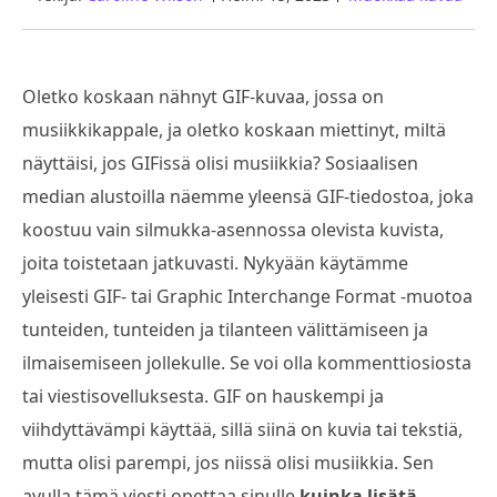
Oletko koskaan nähnyt GIF-kuvaa, jossa on
musiikkikappale, ja oletko koskaan miettinyt, miltä
näyttäisi, jos GIFissä olisi musiikkia? Sosiaalisen
median alustoilla näemme yleensä GIF-tiedostoa, joka
koostuu vain silmukka-asennossa olevista kuvista,
joita toistetaan jatkuvasti. Nykyään käytämme
yleisesti GIF- tai Graphic Interchange Format -muotoa
tunteiden, tunteiden ja tilanteen välittämiseen ja
ilmaisemiseen jollekulle. Se voi olla kommenttiosiosta
tai viestisovelluksesta. GIF on hauskempi ja
viihdyttävämpi käyttää, sillä siinä on kuvia tai tekstiä,
mutta olisi parempi, jos niissä olisi musiikkia. Sen
avulla tämä viesti opettaa sinulle
kuinka lisätä