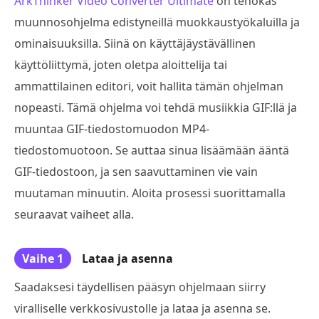
ArkThinker Video Converter Ultimate
on tehokas
muunnosohjelma edistyneillä muokkaustyökaluilla ja
ominaisuuksilla. Siinä on käyttäjäystävällinen
käyttöliittymä, joten oletpa aloittelija tai
ammattilainen editori, voit hallita tämän ohjelman
nopeasti. Tämä ohjelma voi tehdä musiikkia GIF:llä ja
muuntaa GIF-tiedostomuodon MP4-
tiedostomuotoon. Se auttaa sinua lisäämään ääntä
GIF-tiedostoon, ja sen saavuttaminen vie vain
muutaman minuutin. Aloita prosessi suorittamalla
seuraavat vaiheet alla.
Vaihe 1
Lataa ja asenna
Saadaksesi täydellisen pääsyn ohjelmaan siirry
viralliselle verkkosivustolle ja lataa ja asenna se.