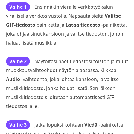
Vaihe 1
Ensinnäkin vieraile verkkotyökalun
virallisella verkkosivustolla. Napsauta sieltä
Valitse
GIF-tiedosto
painiketta ja
Lataa tiedosto
-painiketta,
joka ohjaa sinut kansioon ja valitse tiedoston, johon
haluat lisätä musiikkia.
Vaihe 2
Näytöltäsi näet tiedostosi toiston ja muut
muokkausvaihtoehdot näytön alaosassa. Klikkaa
Audio
-vaihtoehto, joka johtaa kansioon, ja valitse
musiikkitiedosto, jonka haluat lisätä. Sen jälkeen
musiikkitiedosto sijoitetaan automaattisesti GIF-
tiedostosi alle.
Vaihe 3
Jatka lopuksi kohtaan
Viedä
-painiketta
näytön oikeassa yläkulmassa tallentaaksesi sen.