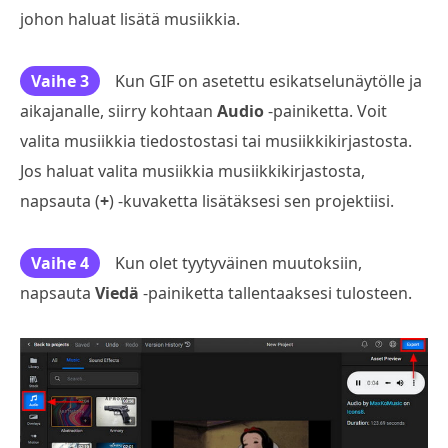
johon haluat lisätä musiikkia.
Vaihe 3
Kun GIF on asetettu esikatselunäytölle ja
aikajanalle, siirry kohtaan
Audio
-painiketta. Voit
valita musiikkia tiedostostasi tai musiikkikirjastosta.
Jos haluat valita musiikkia musiikkikirjastosta,
napsauta (
+
) -kuvaketta lisätäksesi sen projektiisi.
Vaihe 4
Kun olet tyytyväinen muutoksiin,
napsauta
Viedä
-painiketta tallentaaksesi tulosteen.