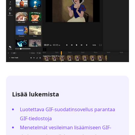
Lisää lukemista
Luotettava GIF-suodatinsovellus parantaa
GIF-tiedostoja
Menetelmät vesileiman lisäämiseen GIF-