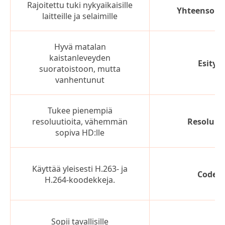
Rajoitettu tuki nykyaikaisille
Yhteensopi
laitteille ja selaimille
Hyvä matalan
kaistanleveyden
Esitys
suoratoistoon, mutta
vanhentunut
Tukee pienempiä
resoluutioita, vähemmän
Resoluut
sopiva HD:lle
Käyttää yleisesti H.263- ja
Codec
H.264-koodekkeja.
Sopii tavallisille