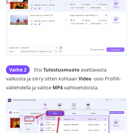
Vaihe 2
Etsi
Tulostusmuoto
avattavasta
valikosta ja siirry sitten kohtaan
Video
-osio Profiili-
välilehdellä ja valitse
MP4
vaihtoehdoista.