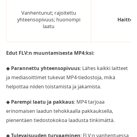
Vanhentunut; rajoitettu
yhteensopivuus; huonompi
Haittoj
laatu
Edut FLV:n muuntamisesta MP4:ksi:
◆
Parannettu yhteensopivuus
: Lähes kaikki laitteet
ja mediasoittimet tukevat MP4-tiedostoja, mikä
helpottaa niiden toistamista ja jakamista.
◆
Parempi laatu ja pakkaus
: MP4 tarjoaa
erinomaisen laadun tehokkaalla pakkauksella,
pienentäen tiedostokokoa laadusta tinkimättä.
◆
Tulevaisuuden turvaaminen
: FLV:n vanhentuessa