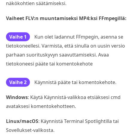
näkökohtien säätämiseksi.
Vaiheet FLV:n muuntamiseksi MP4:ksi FFmpegillä:
Vaihe 1
Kun olet ladannut FFmpegin, asenna se
tietokoneellesi. Varmista, että sinulla on uusin versio
parhaan suorituskyvyn saavuttamiseksi. Avaa
tietokoneesi pääte tai komentokehote
Vaihe 2
Käynnistä pääte tai komentokehote.
Windows
: Käytä Käynnistä-valikkoa etsiäksesi cmd
avataksesi komentokehotteen.
Linux/macOS
: Käynnistä Terminal Spotlightilla tai
Sovellukset-valikosta.