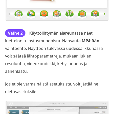
Vaihe 2
Käyttöliittymän alareunassa näet
luettelon tulostusmuodoista. Napsauta
MP4:ään
vaihtoehto. Näyttöön tulevassa uudessa ikkunassa
voit säätää lähtöparametreja, mukaan lukien
resoluutio, videokoodekki, kehysnopeus ja
äänenlaatu.
Jos et ole varma näistä asetuksista, voit jättää ne
oletusasetuksiksi.