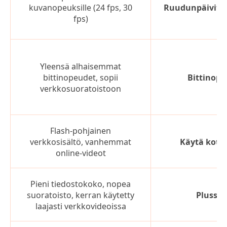
kuvanopeuksille (24 fps, 30
Ruudunpäivity
fps)
Yleensä alhaisemmat
bittinopeudet, sopii
Bittinope
verkkosuoratoistoon
Flash-pohjainen
verkkosisältö, vanhemmat
Käytä kotel
online-videot
Pieni tiedostokoko, nopea
suoratoisto, kerran käytetty
Plussat
laajasti verkkovideoissa