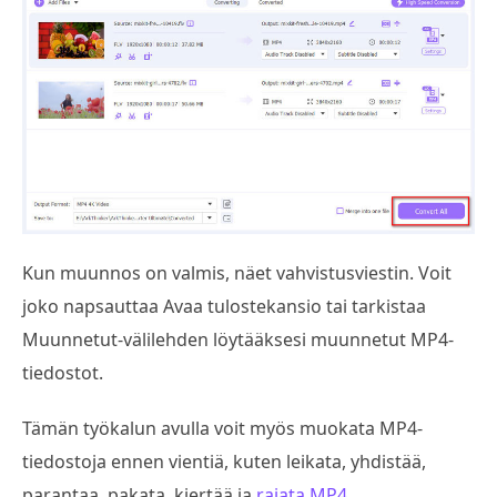
Kun muunnos on valmis, näet vahvistusviestin. Voit
joko napsauttaa Avaa tulostekansio tai tarkistaa
Muunnetut-välilehden löytääksesi muunnetut MP4-
tiedostot.
Tämän työkalun avulla voit myös muokata MP4-
tiedostoja ennen vientiä, kuten leikata, yhdistää,
parantaa, pakata, kiertää ja
rajata MP4
.