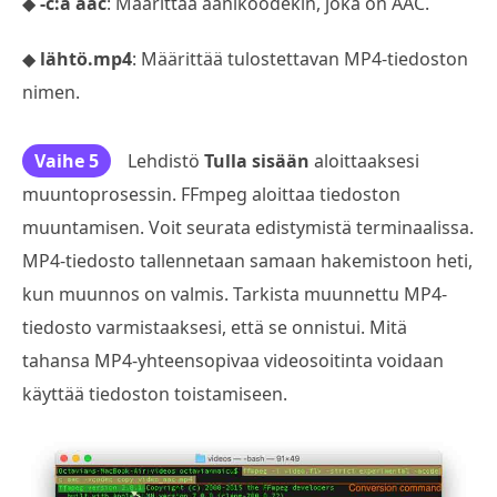
◆
-c:a aac
: Määrittää äänikoodekin, joka on AAC.
◆
lähtö.mp4
: Määrittää tulostettavan MP4-tiedoston
nimen.
Vaihe 5
Lehdistö
Tulla sisään
aloittaaksesi
muuntoprosessin. FFmpeg aloittaa tiedoston
muuntamisen. Voit seurata edistymistä terminaalissa.
MP4-tiedosto tallennetaan samaan hakemistoon heti,
kun muunnos on valmis. Tarkista muunnettu MP4-
tiedosto varmistaaksesi, että se onnistui. Mitä
tahansa MP4-yhteensopivaa videosoitinta voidaan
käyttää tiedoston toistamiseen.