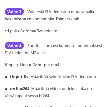
Vaihe 3
Voit etsiä FLV-tiedoston muuttamalla
hakemistoa cd-komennolla. Esimerkkinä:
cd polku/to/oma/flv/tiedosto
Vaihe 4
Suorita seuraava komento muuntaaksesi
FLV-tiedoston MP4:ksi:
ffmpeg -i input.flv output.mp4
◆
-i input.flv
: Määrittää syötettävän FLV-tiedoston.
◆
-c:v libx264
: Määrittää videokoodekin, joka on
tässä tapauksessa H.264.