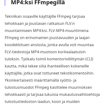
MP4:ksi FFmpegillä
Tekniikan osaaville käyttäjille FFmpeg tarjoaa
tehokkaan ja joustavan ratkaisun FLV:n
muuntamiseen MP4:ksi. FLV-MP4-muuntimena
FFmpeg on erinomainen joustavuuden ja laajan
koodekkituen ansiosta, jonka avulla voit muuntaa
FLV-tiedostoja MP4-muotoon korkealaatuisin
tuloksin. Työkalu toimii komentoriviliittymän (CLI)
kautta, mikä tekee siitä ihanteellisen kokeneille
käyttäjille, jotka ovat tottuneet tekstikomentoihin.
Yksinkertaisesti määrittämällä syöttö- ja
tulostusmuodot FFmpeg käsittelee muunnoksen
tehokkaasti ja tarjoaa lukuisia mukautusvaihtoehtoja
tulostustiedoston laadun, koon ja muiden