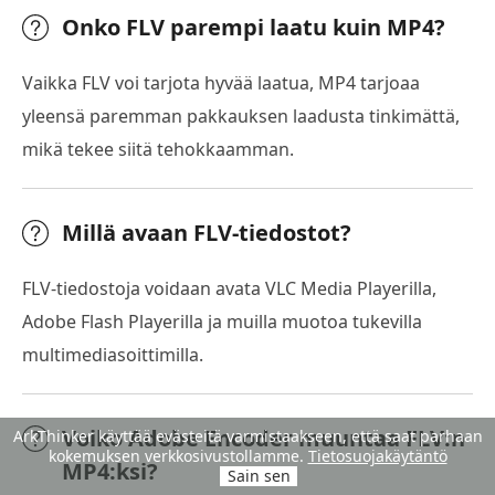
Onko FLV parempi laatu kuin MP4?
Vaikka FLV voi tarjota hyvää laatua, MP4 tarjoaa
yleensä paremman pakkauksen laadusta tinkimättä,
mikä tekee siitä tehokkaamman.
Millä avaan FLV-tiedostot?
FLV-tiedostoja voidaan avata VLC Media Playerilla,
Adobe Flash Playerilla ja muilla muotoa tukevilla
multimediasoittimilla.
Voiko Adobe Encoder muuntaa FLV:n
ArkThinker käyttää evästeitä varmistaakseen, että saat parhaan
kokemuksen verkkosivustollamme.
Tietosuojakäytäntö
MP4:ksi?
Sain sen