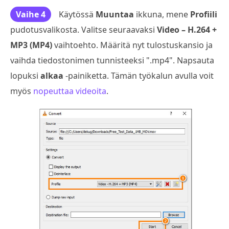
Vaihe 4
Käytössä
Muuntaa
ikkuna, mene
Profiili
pudotusvalikosta. Valitse seuraavaksi
Video – H.264 +
MP3 (MP4)
vaihtoehto. Määritä nyt tulostuskansio ja
vaihda tiedostonimen tunnisteeksi ".mp4". Napsauta
lopuksi
alkaa
-painiketta. Tämän työkalun avulla voit
myös
nopeuttaa videoita
.