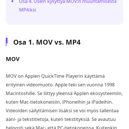
Osa 4. Usein kysyttyä MOV:n muuntamisesta
MP4:ksi
Osa 1. MOV vs. MP4
MOV
MOV on Applen QuickTime Playerin käyttämä
erityinen videomuoto. Apple teki sen vuonna 1998
Macintoshille. Se liittyy yleensä Applen ekosysteemiin,
kuten Mac-tietokoneisiin, iPhoneihin ja iPadeihin.
Videoiden säilyttämisen lisäksi se voi myös tallentaa
ääni- ja tekstitietoja, kuten tekstityksiä. Se avautuu
helposti sekä Mac- että PC-tietokoneissa. Kuitenkin