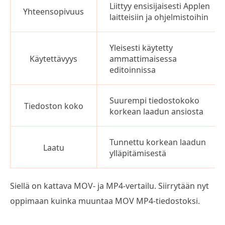
Liittyy ensisijaisesti Applen
Yhteensopivuus
laitteisiin ja ohjelmistoihin
Yleisesti käytetty
Käytettävyys
ammattimaisessa
editoinnissa
Suurempi tiedostokoko
Tiedoston koko
korkean laadun ansiosta
Tunnettu korkean laadun
Laatu
ylläpitämisestä
Siellä on kattava MOV- ja MP4-vertailu. Siirrytään nyt
oppimaan kuinka muuntaa MOV MP4-tiedostoksi.