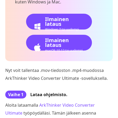
kuten Windows ja Mac.
Ilmainen
lataus
Windows 7 tai uudempi
Ilmainen
lataus
macOS 10.12 tai uudempi
Nyt voit tallentaa .mov-tiedoston .mp4-muodossa
ArkThinker Video Converter Ultimate -sovelluksella.
Vaihe 1
Lataa ohjelmisto.
Aloita lataamalla
ArkThinker Video Converter
Ultimate
työpöydälläsi. Tämän jälkeen asenna