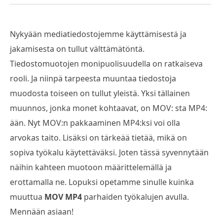
Nykyään mediatiedostojemme käyttämisestä ja
jakamisesta on tullut välttämätöntä.
Tiedostomuotojen monipuolisuudella on ratkaiseva
rooli. Ja niinpä tarpeesta muuntaa tiedostoja
muodosta toiseen on tullut yleistä. Yksi tällainen
muunnos, jonka monet kohtaavat, on MOV: sta MP4:
ään. Nyt MOV:n pakkaaminen MP4:ksi voi olla
arvokas taito. Lisäksi on tärkeää tietää, mikä on
sopiva työkalu käytettäväksi. Joten tässä syvennytään
näihin kahteen muotoon määrittelemällä ja
erottamalla ne. Lopuksi opetamme sinulle kuinka
muuttua
MOV MP4
parhaiden työkalujen avulla.
Mennään asiaan!