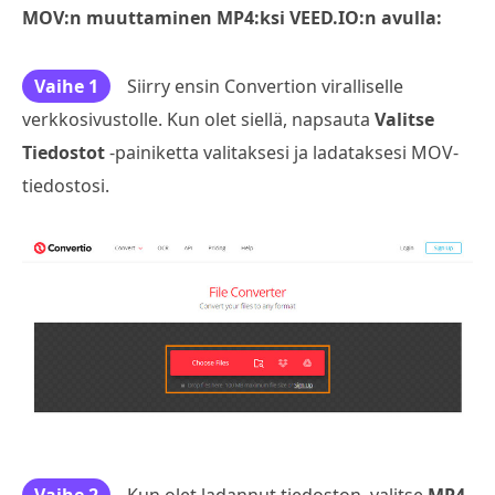
MOV:n muuttaminen MP4:ksi VEED.IO:n avulla:
Vaihe 1
Siirry ensin Convertion viralliselle
verkkosivustolle. Kun olet siellä, napsauta
Valitse
Tiedostot
-painiketta valitaksesi ja ladataksesi MOV-
tiedostosi.
Vaihe 2
Kun olet ladannut tiedoston, valitse
MP4