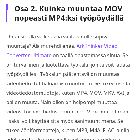
Osa 2. Kuinka muuntaa MOV
nopeasti MP4:ksi työpöydällä
Onko sinulla vaikeuksia valita sinulle sopiva
muuntaja? Älä murehdi enää.
ArkThinker Video
Converter Ultimate
on täällä opastamassa sinua. Se
on turvallinen ja luotettava työkalu, jonka voit ladata
työpöydällesi. Työkalun päätehtävä on muuntaa
videotiedostot haluamiisi muotoihin. Se tukee useita
videotiedostomuotoja, kuten MP4, MOV, MKV, AVI ja
paljon muuta. Näin ollen on helpompi muuttaa
videosi toiseen tiedostomuotoon. Videomuuntimen
lisäksi voit käyttää sitä myös äänimuuntimena. Se
tukee ääniformaatteja, kuten MP3, M4A, FLAC ja niin
edelleen. Lisäksi sen avulla voit muuntaa video- ja