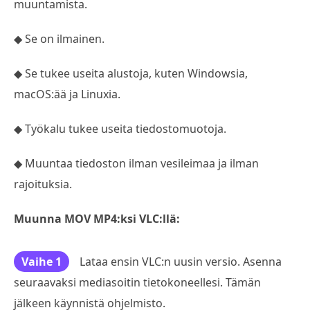
muuntamista.
◆ Se on ilmainen.
◆ Se tukee useita alustoja, kuten Windowsia,
macOS:ää ja Linuxia.
◆ Työkalu tukee useita tiedostomuotoja.
◆ Muuntaa tiedoston ilman vesileimaa ja ilman
rajoituksia.
Muunna MOV MP4:ksi VLC:llä:
Vaihe 1
Lataa ensin VLC:n uusin versio. Asenna
seuraavaksi mediasoitin tietokoneellesi. Tämän
jälkeen käynnistä ohjelmisto.