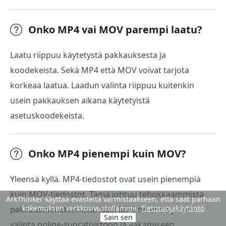
Onko MP4 vai MOV parempi laatu?
Laatu riippuu käytetystä pakkauksesta ja
koodekeista. Sekä MP4 että MOV voivat tarjota
korkeaa laatua. Laadun valinta riippuu kuitenkin
usein pakkauksen aikana käytetyistä
asetuskoodekeista.
Onko MP4 pienempi kuin MOV?
Yleensä kyllä. MP4-tiedostot ovat usein pienempiä
kuin MOV-tiedostot. Tämä johtuu tehokkaammista
ArkThinker käyttää evästeitä varmistaakseen, että saat parhaan
kokemuksen verkkosivustollamme.
Tietosuojakäytäntö
pakkausmenetelmistä. Näin MP4 on ensisijainen
Sain sen
valinta online-suoratoistoon ja -jakamiseen.