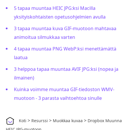
5 tapaa muuntaa HEIC JPG:ksi Macilla
yksityiskohtaisten opetusohjelmien avulla
3 tapaa muuntaa kuva GIF-muotoon mahtavaa
animoitua silmukkaa varten
4 tapaa muuntaa PNG WebP:ksi menettämättä
laatua
3 helppoa tapaa muuntaa AVIF JPG:ksi (nopea ja
ilmainen)
Kuinka voimme muuntaa GIF-tiedoston WMV-
muotoon - 3 parasta vaihtoehtoa sinulle
>
>
>
Koti
Resurssi
Muokkaa kuvaa
Dropbox Muunna
HEIC JPG-muotoon