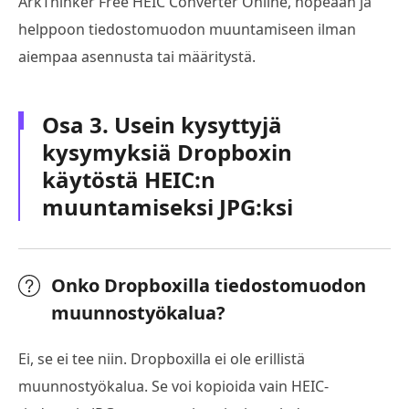
ArkThinker Free HEIC Converter Online, nopeaan ja
helppoon tiedostomuodon muuntamiseen ilman
aiempaa asennusta tai määritystä.
Osa 3. Usein kysyttyjä
kysymyksiä Dropboxin
käytöstä HEIC:n
muuntamiseksi JPG:ksi
Onko Dropboxilla tiedostomuodon
muunnostyökalua?
Ei, se ei tee niin. Dropboxilla ei ole erillistä
muunnostyökalua. Se voi kopioida vain HEIC-