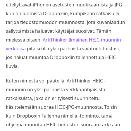
edellyttävät iPhonen asetusten muokkaamista ja JPG-
kopion luomista Dropboxiin, kumpikaan ratkaisu ei
tarjoa tiedostomuodon muunnosta, jota kuvanlaadun
säilyttämistä haluavat käyttäjät suosivat. Tämän
mielessä pitäen,
ArkThinker Ilmainen HEIC-muunnin
verkossa
pitäisi olla yksi parhaista vaihtoehdoistasi,
jos haluat muuntaa Dropboxiin tallennettuja HEIC-
kuvia.
Kuten nimestä voi päätellä, ArkThinker HEIC -
muunnin on yksi parhaista verkkopohjaisista
ratkaisuista, joka on erityisesti suunniteltu
käsittelemään suoraa HEIC-JPG-muunnosta. Toisin
kuin Dropboxin Tallenna nimellä -toiminto, tämä
ohjelma muuntaa HEIC-tiedoston suoraan tarkkaan