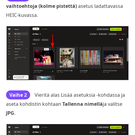
vaihtoehtoja (kolme pistettä)
asetus ladattavassa
HEIC-kuvassa.
Vaihe 2
Vieritä alas Lisää asetuksia -kohdassa ja
aseta kohdistin kohtaan
Tallenna nimellä
ja valitse
JPG
.