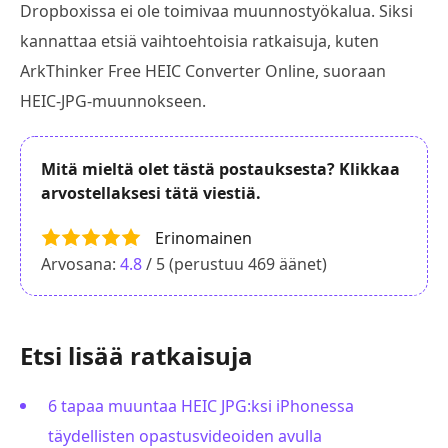
Dropboxissa ei ole toimivaa muunnostyökalua. Siksi
kannattaa etsiä vaihtoehtoisia ratkaisuja, kuten
ArkThinker Free HEIC Converter Online, suoraan
HEIC-JPG-muunnokseen.
Mitä mieltä olet tästä postauksesta? Klikkaa
arvostellaksesi tätä viestiä.
Erinomainen
Arvosana:
4.8
/ 5 (perustuu
469
äänet)
Etsi lisää ratkaisuja
6 tapaa muuntaa HEIC JPG:ksi iPhonessa
täydellisten opastusvideoiden avulla