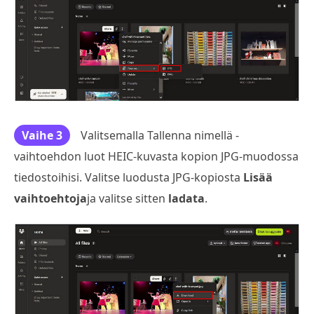
Vaihe 3
Valitsemalla Tallenna nimellä -
vaihtoehdon luot HEIC-kuvasta kopion JPG-muodossa
tiedostoihisi. Valitse luodusta JPG-kopiosta
Lisää
vaihtoehtoja
ja valitse sitten
ladata
.