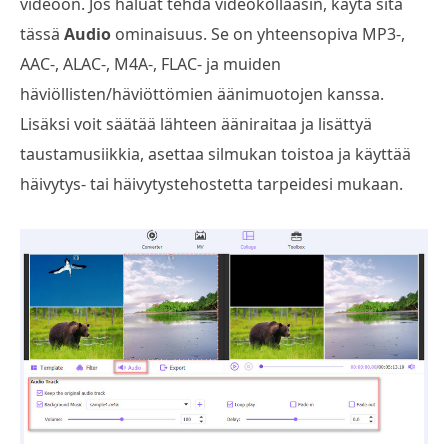
videoon. Jos haluat tehdä videokollaasin, käytä sitä
tässä
Audio
ominaisuus. Se on yhteensopiva MP3-,
AAC-, ALAC-, M4A-, FLAC- ja muiden
häviöllisten/häviöttömien äänimuotojen kanssa.
Lisäksi voit säätää lähteen ääniraitaa ja lisättyä
taustamusiikkia, asettaa silmukan toistoa ja käyttää
häivytys- tai häivytystehostetta tarpeidesi mukaan.