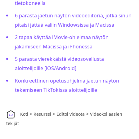
tietokoneella
6 parasta jaetun näytön videoeditoria, jotka sinun
pitäisi jättää väliin Windowsissa ja Macissa
2 tapaa käyttää iMovie-ohjelmaa näytön
jakamiseen Macissa ja iPhonessa
5 parasta vierekkäistä videosovellusta
aloittelijoille [iOS/Android]
Konkreettinen opetusohjelma jaetun näytön
tekemiseen TikTokissa aloittelijoille
>
>
>
Koti
Resurssi
Editoi videota
Videokollaasien
tekijät