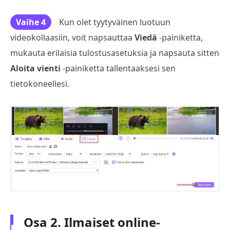
Vaihe 4
Kun olet tyytyväinen luotuun
videokollaasiin, voit napsauttaa
Viedä
-painiketta,
mukauta erilaisia tulostusasetuksia ja napsauta sitten
Aloita vienti
-painiketta tallentaaksesi sen
tietokoneellesi.
Osa 2. Ilmaiset online-