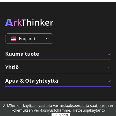
Englanti
Kuuma tuote
Yhtiö
Apua & Ota yhteyttä
ArkThinker käyttää evästeitä varmistaakseen, että saat parhaan
Tekijänoikeus © 2026 ArkThinker Studio. Kaikki oikeudet
kokemuksen verkkosivustollamme.
Tietosuojakäytäntö
pidätetään.
Sain sen