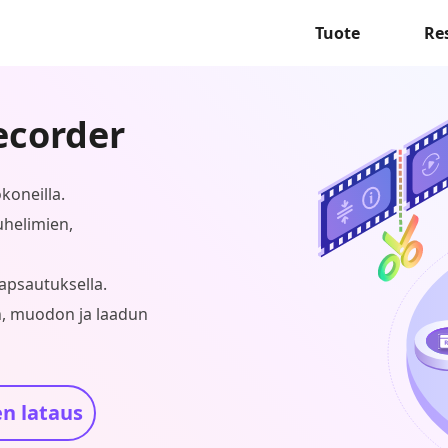
Tuote
Re
ecorder
koneilla.
uhelimien,
apsautuksella.
n, muodon ja laadun
n lataus