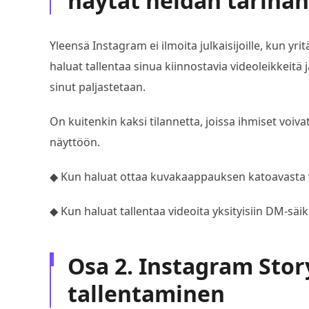
näytät heidän tarina
Yleensä Instagram ei ilmoita julkaisijoille, kun yritä
haluat tallentaa sinua kiinnostavia videoleikkeitä j
sinut paljastetaan.
On kuitenkin kaksi tilannetta, joissa ihmiset voi
näyttöön.
◆ Kun haluat ottaa kuvakaappauksen katoavasta vi
◆ Kun haluat tallentaa videoita yksityisiin DM-säike
Osa 2. Instagram Stor
tallentaminen