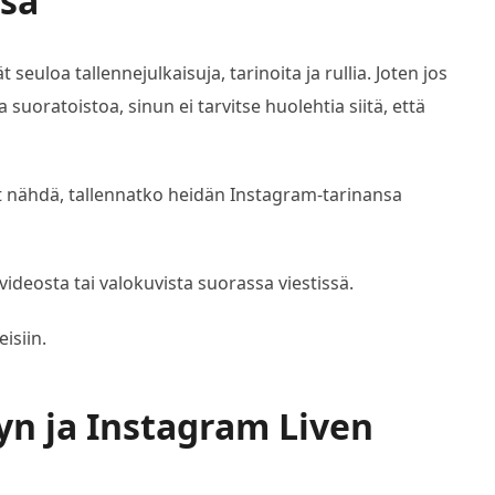
nsa
t seuloa tallennejulkaisuja, tarinoita ja rullia. Joten jos
a suoratoistoa, sinun ei tarvitse huolehtia siitä, että
vat nähdä, tallennatko heidän Instagram-tarinansa
deosta tai valokuvista suorassa viestissä.
isiin.
yn ja Instagram Liven