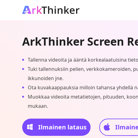
ArkThinker Screen R
Tallenna videoita ja ääntä korkealaatuisina tieto
Tuki tallennuksiin pelien, verkkokameroiden, p
ikkunoiden jne.
Ota kuvakaappauksia milloin tahansa yhdellä n
Muokkaa videoita metatietojen, pituuden, koo
mukaan.
Ilmainen lataus
Ilmaine