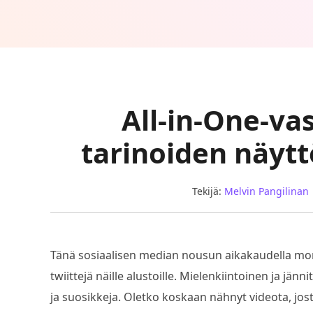
All-in-One-va
tarinoiden näyt
Tekijä:
Melvin Pangilinan
Tänä sosiaalisen median nousun aikakaudella mone
twiittejä näille alustoille. Mielenkiintoinen ja j
ja suosikkeja. Oletko koskaan nähnyt videota, jost