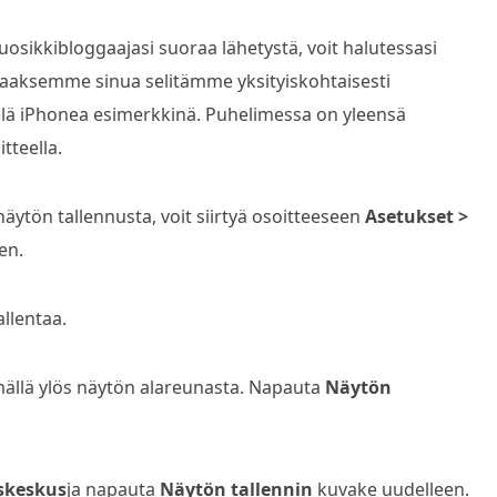
osikkibloggaajasi suoraa lähetystä, voit halutessasi
ttaaksemme sinua selitämme yksityiskohtaisesti
lä iPhonea esimerkkinä. Puhelimessa on yleensä
tteella.
näytön tallennusta, voit siirtyä osoitteeseen
Asetukset >
en.
llentaa.
ällä ylös näytön alareunasta. Napauta
Näytön
skeskus
ja napauta
Näytön tallennin
kuvake uudelleen.