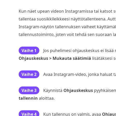
Kun näet upean videon Instagramissa tai katsot su
tallentaa suosikkileikkeesi näyttötallenteena. Au
Instagram-näytön tallennuksen vaiheet käyttämäl
tallennustoiminto, joten voit tehdä sen suoraan lai
Vaihe 1
Jos puhelimesi ohjauskeskus ei lisää 
Ohjauskeskus > Mukauta säätimiä
lisätäksesi s
Vaihe 2
Avaa Instagram-video, jonka haluat ta
Vaihe 3
Käynnistä
Ohjauskeskus
pyyhkäisem
tallennin
aloittaa.
Vaihe 4
Kun tallennus on valmis, avaa
Ohjau