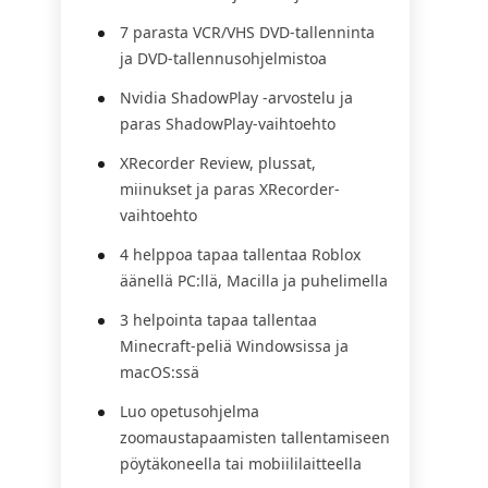
7 parasta VCR/VHS DVD-tallenninta
ja DVD-tallennusohjelmistoa
Nvidia ShadowPlay -arvostelu ja
paras ShadowPlay-vaihtoehto
XRecorder Review, plussat,
miinukset ja paras XRecorder-
vaihtoehto
4 helppoa tapaa tallentaa Roblox
äänellä PC:llä, Macilla ja puhelimella
3 helpointa tapaa tallentaa
Minecraft-peliä Windowsissa ja
macOS:ssä
Luo opetusohjelma
zoomaustapaamisten tallentamiseen
pöytäkoneella tai mobiililaitteella