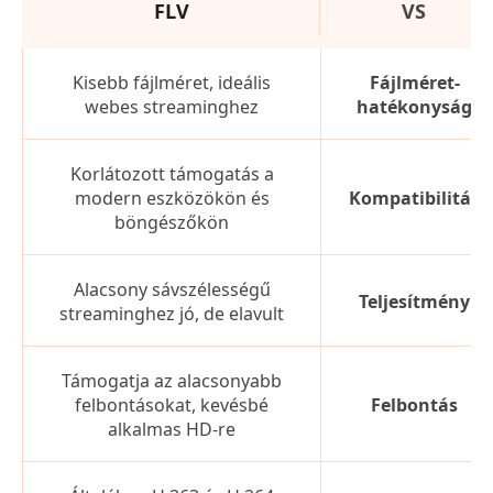
FLV
VS
Kisebb fájlméret, ideális
Fájlméret-
webes streaminghez
hatékonyság
Korlátozott támogatás a
modern eszközökön és
Kompatibilitás
böngészőkön
Alacsony sávszélességű
Teljesítmény
streaminghez jó, de elavult
Támogatja az alacsonyabb
felbontásokat, kevésbé
Felbontás
alkalmas HD-re