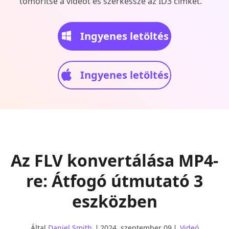
tömörítse a videót és szerkessze az ID3 címkét.
Ingyenes letöltés
Ingyenes letöltés
Az FLV konvertálása MP4-
re: Átfogó útmutató 3
eszközben
Által
Daniel Smith
2024. szeptember 09
Videó