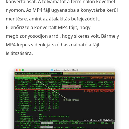
konvertálását. A folyamatot a terminálon követheti
nyomon. Az MP4 fájl ugyanabba a könyvtárba kerül
mentésre, amint az átalakítás befejeződött.
Ellenőrizze a konvertált MP4 fájlt, hogy
megbizonyosodjon arról, hogy sikeres volt. Bármely
MP4-képes videolejátszó használható a fájl
lejátszására.