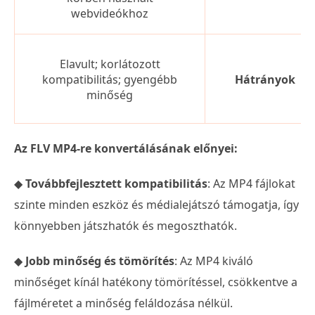
webvideókhoz
Elavult; korlátozott
kompatibilitás; gyengébb
Hátrányok
minőség
Az FLV MP4-re konvertálásának előnyei:
◆
Továbbfejlesztett kompatibilitás
: Az MP4 fájlokat
szinte minden eszköz és médialejátszó támogatja, így
könnyebben játszhatók és megoszthatók.
◆
Jobb minőség és tömörítés
: Az MP4 kiváló
minőséget kínál hatékony tömörítéssel, csökkentve a
fájlméretet a minőség feláldozása nélkül.