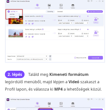
2. lépés
Találd meg
Kimeneti formátum
legördülő menüből, majd lépjen a
Videó
szakaszt a
Profil lapon, és válassza ki
MP4
a lehetőségek közül.