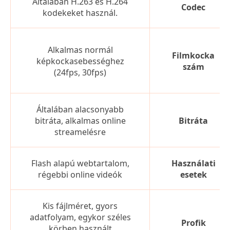
Általában H.263 és H.264
Codec
kodekeket használ.
Alkalmas normál
Filmkocka
képkockasebességhez
szám
(24fps, 30fps)
Általában alacsonyabb
bitráta, alkalmas online
Bitráta
streamelésre
Flash alapú webtartalom,
Használati
régebbi online videók
esetek
Kis fájlméret, gyors
adatfolyam, egykor széles
Profik
körben használt