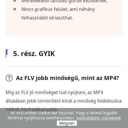
Meredekebb tanulási görbe kezdőknek.
Nincs grafikus felület, ami néhány
felhasználót elriaszthat.
5. rész. GYIK
Az FLV jobb minőségű, mint az MP4?
Míg az FLV jó minőséget tud nyújtani, az MP4
általában jobb tömörítést kínál a minőség feláldozása
nélkül, így hatékonyabb.
Az ArkThinker cookie-kat használ, hogy a lehető legjobb
élményt nyújthassa webhelyünkön.
Adatvédelmi irányelvek
Megvan