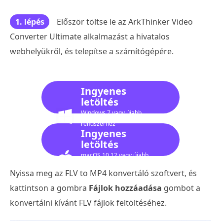
1. lépés
Először töltse le az ArkThinker Video
Converter Ultimate alkalmazást a hivatalos
webhelyükről, és telepítse a számítógépére.
Ingyenes
letöltés
Windows 7 vagy újabb
rendszerhez
Ingyenes
letöltés
macOS 10.12 vagy újabb
verzióhoz
Nyissa meg az FLV to MP4 konvertáló szoftvert, és
kattintson a gombra
Fájlok hozzáadása
gombot a
konvertálni kívánt FLV fájlok feltöltéséhez.