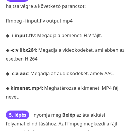
hajtsa végre a következő parancsot:
ffmpeg -i input.flv output.mp4
◆
-i input.flv
: Megadja a bemeneti FLV fájlt.
◆
-c:v libx264
: Megadja a videokodeket, ami ebben az
esetben H.264.
◆
-c:a aac
: Megadja az audiokodeket, amely AAC.
◆
kimenet.mp4
: Meghatározza a kimeneti MP4 fájl
nevét.
5. lépés
nyomja meg
Belép
az átalakítási
folyamat elindításához. Az FFmpeg megkezdi a fájl