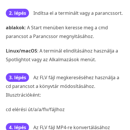
2. lépés
Indítsa el a terminált vagy a parancssort.
ablakok
: A Start menüben keresse meg a cmd
parancsot a Parancssor megnyitásához.
Linux/macOS
: A terminál elindításához használja a
Spotlightot vagy az Alkalmazások menüt.
3. lépés
Az FLV fájl megkereséséhez használja a
cd parancsot a könyvtár módosításához.
Illusztrációként:
cd elérési út/a/a/flv/fájlhoz
4. lépés
Az FLV fájl MP4-re konvertálásához