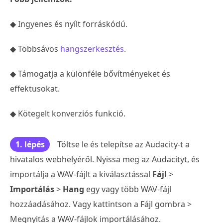
◆ Ingyenes és nyílt forráskódú.
◆ Többsávos
hangszerkesztés
.
◆ Támogatja a különféle bővítményeket és
effektusokat.
◆ Kötegelt konverziós funkció.
1. lépés
Töltse le és telepítse az Audacity-t a
hivatalos webhelyéről. Nyissa meg az Audacityt, és
importálja a WAV-fájlt a kiválasztással
Fájl
>
Importálás
>
Hang
egy vagy több WAV-fájl
hozzáadásához. Vagy kattintson a Fájl gombra >
Megnyitás a WAV-fájlok importálásához.