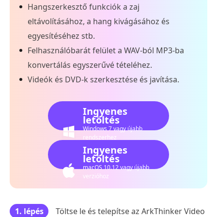
Hangszerkesztő funkciók a zaj
eltávolításához, a hang kivágásához és
egyesítéséhez stb.
Felhasználóbarát felület a WAV-ból MP3-ba
konvertálás egyszerűvé tételéhez.
Videók és DVD-k szerkesztése és javítása.
Ingyenes
letöltés
Windows 7 vagy újabb
rendszerhez
Ingyenes
letöltés
macOS 10.12 vagy újabb
verzióhoz
1. lépés
Töltse le és telepítse az ArkThinker Video