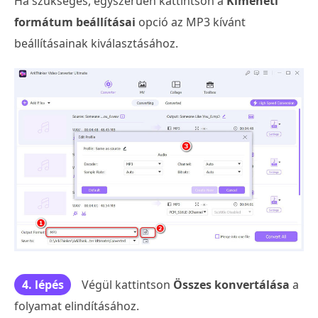
Ha szükséges, egyszerűen kattintson a
Kimeneti
formátum beállításai
opció az MP3 kívánt
beállításainak kiválasztásához.
4. lépés
Végül kattintson
Összes konvertálása
a
folyamat elindításához.