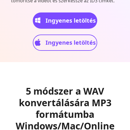
tömörítse a videót és szerkessze az ID3 címkét.
Ingyenes letöltés
Ingyenes letöltés
5 módszer a WAV
konvertálására MP3
formátumba
Windows/Mac/Online