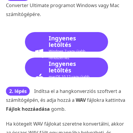
Converter Ultimate programot Windows vagy Mac
számítógépére.
Ingyenes
letöltés
Windows 7 vagy újabb
rendszerhez
Ingyenes
letöltés
macOS 10.12 vagy újabb
verzióhoz
2. lépés
Indítsa el a hangkonverziós szoftvert a
számítógépén, és adja hozzá a
WAV
fájlokra kattintva
Fájlok hozzáadása
gomb.
Ha kötegelt WAV fájlokat szeretne konvertálni, akkor
az összes WAV fájlt egy mappába helyezheti, és