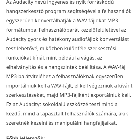
Az Audacity nevű ingyenes és nyílt forráskódú
hangszerkesztő program segítségével a felhasználók
egyszerűen konvertálhatják a WAV fájlokat MP3
formátumba. Felhasználóbarát kezelőfelületével az
Audacity gyors és hatékony audiofájlok konvertálást
tesz lehetővé, miközben különféle szerkesztési
funkciókat kínál, mint például a vágás, az
elhalványítás és a hangszintek beállítása. A WAV-fájl
MP3-ba átviteléhez a felhasználóknak egyszerűen
importálniuk kell a WAV-fájlt, el kell végezniük a kívánt
szerkesztéseket, majd MP3-fájlként exportálniuk kell.
Ez az Audacityt sokoldalú eszközzé teszi mind a
kezdő, mind a tapasztalt felhasználók számára, akik
szeretnék kezelni és manipulálni hangfájljaikat.
Főbb jellemzők: