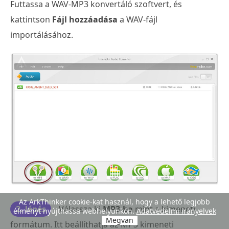
Futtassa a WAV-MP3 konvertáló szoftvert, és
kattintson
Fájl hozzáadása
a WAV-fájl
importálásához.
Az ArkThinker cookie-kat használ, hogy a lehető legjobb
2. lépés
Válassza ki
MP3-ba
mint a kimeneti
élményt nyújthassa webhelyünkön.
Adatvédelmi irányelvek
Megvan
formátum. Itt beállíthatja az MP3 kimeneti