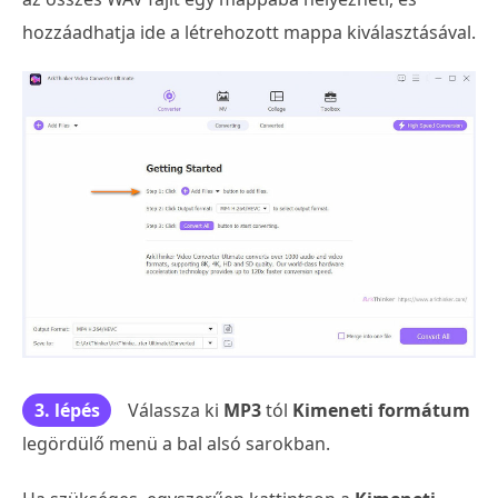
hozzáadhatja ide a létrehozott mappa kiválasztásával.
3. lépés
Válassza ki
MP3
tól
Kimeneti formátum
legördülő menü a bal alsó sarokban.