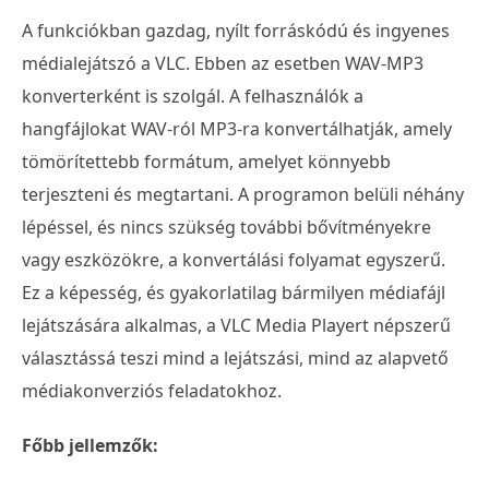
A funkciókban gazdag, nyílt forráskódú és ingyenes
médialejátszó a VLC. Ebben az esetben WAV-MP3
konverterként is szolgál. A felhasználók a
hangfájlokat WAV-ról MP3-ra konvertálhatják, amely
tömörítettebb formátum, amelyet könnyebb
terjeszteni és megtartani. A programon belüli néhány
lépéssel, és nincs szükség további bővítményekre
vagy eszközökre, a konvertálási folyamat egyszerű.
Ez a képesség, és gyakorlatilag bármilyen médiafájl
lejátszására alkalmas, a VLC Media Playert népszerű
választássá teszi mind a lejátszási, mind az alapvető
médiakonverziós feladatokhoz.
Főbb jellemzők: