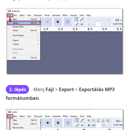
2. lépés
Menj
Fájl
>
Export
>
Exportálás MP3
formátumban
.