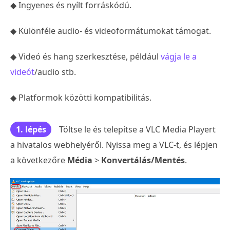
◆ Ingyenes és nyílt forráskódú.
◆ Különféle audio- és videoformátumokat támogat.
◆ Videó és hang szerkesztése, például
vágja le a
videót
/audio stb.
◆ Platformok közötti kompatibilitás.
1. lépés
Töltse le és telepítse a VLC Media Playert
a hivatalos webhelyéről. Nyissa meg a VLC-t, és lépjen
a következőre
Média
>
Konvertálás/Mentés
.