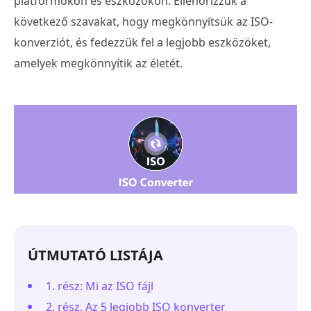
platformokon és eszközökön. Ellenőrizzük a
következő szavakat, hogy megkönnyítsük az ISO-
konverziót, és fedezzük fel a legjobb eszközöket,
amelyek megkönnyítik az életét.
ÚTMUTATÓ LISTÁJA
1. rész: Mi az ISO fájl
2. rész. Az 5 legjobb ISO konverter