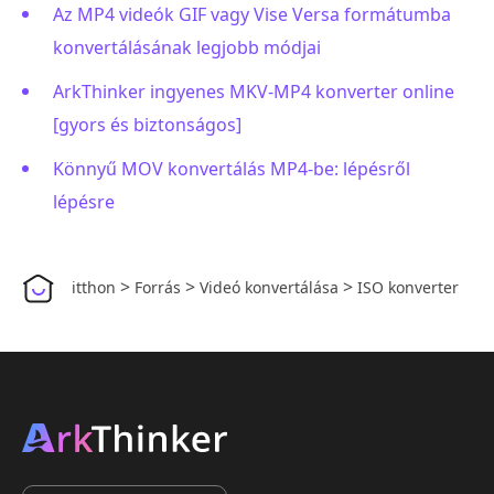
Az MP4 videók GIF vagy Vise Versa formátumba
konvertálásának legjobb módjai
ArkThinker ingyenes MKV-MP4 konverter online
[gyors és biztonságos]
Könnyű MOV konvertálás MP4-be: lépésről
lépésre
>
>
>
itthon
Forrás
Videó konvertálása
ISO konverter