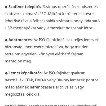
◆
Szoftver telepítés
: Számos operációs rendszer és
szoftveralkalmazás ISO-fájlként kerül terjesztésre,
lehetővé téve a felhasználók számára, hogy indítható
USB-meghajtókat vagy lemezeket hozzanak létre.
◆
Adatmentés
: Az ISO fájlok ideálisak teljes lemezek
biztonsági mentésére, biztosítva, hogy minden
tartalom egyetlen, könnyen elérhető fájlban
maradjon meg.
◆
Lemezképalkotás
: Az ISO-fájlokat gyakran
használják CD-k, DVD-k vagy Blu-ray lemezek pontos
másolatainak létrehozására archiválási vagy
megosztási célokra.
Az ISO-fájlok azonban nem mentesek a kihívásoktól.