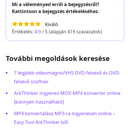
Mi a véleményed erről a bejegyzésről?
Kattintson a bejegyzés értékeléséhez.
Kiváló
Értékelés:
4.9
/ 5 (alapján
419
szavazatok)
További megoldások keresése
7 legjobb videomagnó/VHS DVD-felvevő és DVD-
felvevő szoftver
ArkThinker ingyenes MOV-MP4 konverter online
[könnyen használható]
MP4 konvertálása MP3-ra ingyenesen online –
Easy Tool ArkThinker-ből