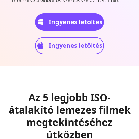
tömörítse a videót és szerkessze az ID3 címkét.
Ingyenes letöltés
Ingyenes letöltés
Az 5 legjobb ISO-
átalakító lemezes filmek
megtekintéséhez
útközben