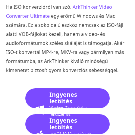
Ha ISO konverzióról van szó,
ArkThinker Video
Converter Ultimate
egy erőmű Windows és Mac
számára. Ez a sokoldalú eszköz nemcsak az ISO-fájl
alatti VOB-fájlokat kezeli, hanem a video- és
audioformátumok széles skáláját is támogatja. Akár
ISO-t konvertál MP4-re, MKV-ra vagy bármilyen más
formátumba, az ArkThinker kiváló minőségű
kimenetet biztosít gyors konverziós sebességgel.
Ingyenes
letöltés
Windows 7 vagy újabb
rendszerhez
Ingyenes
letöltés
macOS 10.12 vagy újabb