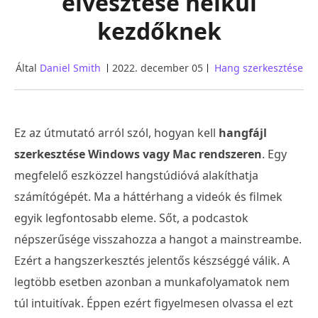
elvesztése nélkül
kezdőknek
Által
Daniel Smith
2022. december 05
Hang szerkesztése
Ez az útmutató arról szól, hogyan kell
hangfájl
szerkesztése Windows vagy Mac rendszeren
. Egy
megfelelő eszközzel hangstúdióvá alakíthatja
számítógépét. Ma a háttérhang a videók és filmek
egyik legfontosabb eleme. Sőt, a podcastok
népszerűsége visszahozza a hangot a mainstreambe.
Ezért a hangszerkesztés jelentős készséggé válik. A
legtöbb esetben azonban a munkafolyamatok nem
túl intuitívak. Éppen ezért figyelmesen olvassa el ezt