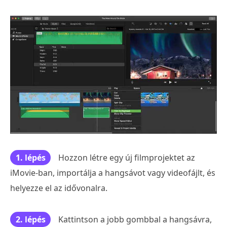
1. lépés
Hozzon létre egy új filmprojektet az
iMovie-ban, importálja a hangsávot vagy videofájlt, és
helyezze el az idővonalra.
2. lépés
Kattintson a jobb gombbal a hangsávra,