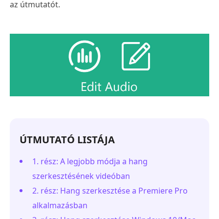
az útmutatót.
ÚTMUTATÓ LISTÁJA
1. rész: A legjobb módja a hang
szerkesztésének videóban
2. rész: Hang szerkesztése a Premiere Pro
alkalmazásban