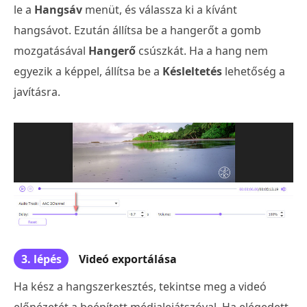
le a
Hangsáv
menüt, és válassza ki a kívánt
hangsávot. Ezután állítsa be a hangerőt a gomb
mozgatásával
Hangerő
csúszkát. Ha a hang nem
egyezik a képpel, állítsa be a
Késleltetés
lehetőség a
javításra.
3. lépés
Videó exportálása
Ha kész a hangszerkesztés, tekintse meg a videó
előnézetét a beépített médialejátszóval. Ha elégedett,