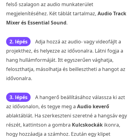
felső szalagon az audio munkaterület
megjelenítéséhez. Két táblát tartalmaz,
Audio Track
Mixer és Essential Sound
.
2. lépés
Adja hozzá az audio- vagy videofájlt a
projekthez, és helyezze az idővonalra. Látni fogja a
hang hullámformáját. Itt egyszerűen vághatja,
feloszthatja, másolhatja és beillesztheti a hangot az
idővonalra.
3. lépés
A hangerő beállításához válassza ki azt
az idővonalon, és tegye meg a
Audio keverő
ablaktáblát. Ha szerkeszteni szeretné a hangsáv egy
részét, kattintson a gombra
Kulcskockák
ikonra,
hogy hozzáadja a számhoz. Ezután egy klipet