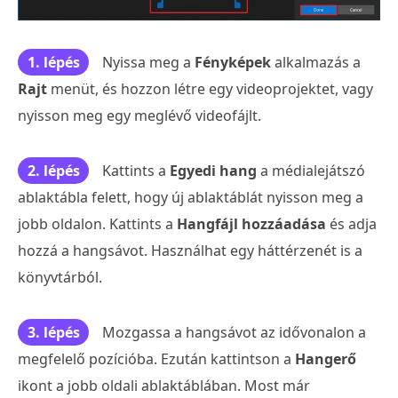
1. lépés
Nyissa meg a
Fényképek
alkalmazás a
Rajt
menüt, és hozzon létre egy videoprojektet, vagy
nyisson meg egy meglévő videofájlt.
2. lépés
Kattints a
Egyedi hang
a médialejátszó
ablaktábla felett, hogy új ablaktáblát nyisson meg a
jobb oldalon. Kattints a
Hangfájl hozzáadása
és adja
hozzá a hangsávot. Használhat egy háttérzenét is a
könyvtárból.
3. lépés
Mozgassa a hangsávot az idővonalon a
megfelelő pozícióba. Ezután kattintson a
Hangerő
ikont a jobb oldali ablaktáblában. Most már