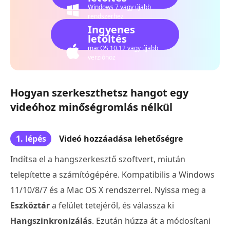
Windows 7 vagy újabb
rendszerhez
Ingyenes
letöltés
macOS 10.12 vagy újabb
verzióhoz
Hogyan szerkeszthetsz hangot egy
videóhoz minőségromlás nélkül
1. lépés
Videó hozzáadása lehetőségre
Indítsa el a hangszerkesztő szoftvert, miután
telepítette a számítógépére. Kompatibilis a Windows
11/10/8/7 és a Mac OS X rendszerrel. Nyissa meg a
Eszköztár
a felület tetejéről, és válassza ki
Hangszinkronizálás
. Ezután húzza át a módosítani