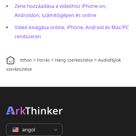
Zene hozzáadása a videóhoz iPhone-on,
Androidon, számítógépen és online
Videó kivágása online, iPhone, Android és Mac/PC
rendszeren
>
>
>
itthon
Forrás
Hang szerkesztése
Audiofájlok
szerkesztése
angol