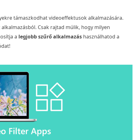
yekre támaszkodhat videoeffektusok alkalmazására.
t alkalmazásból. Csak rajtad múlik, hogy milyen
osítja a
legjobb szűrő alkalmazás
használhatod a
ódat!