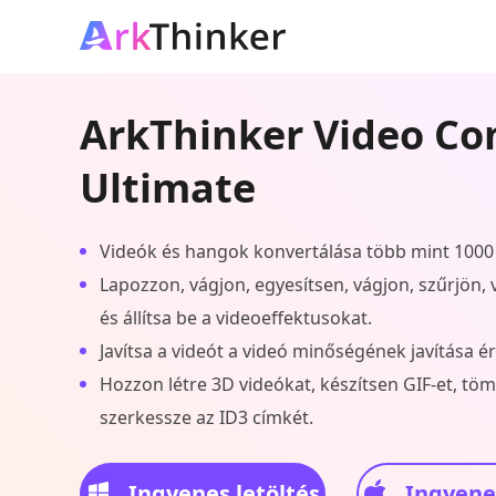
ArkThinker Video Co
Ultimate
Videók és hangok konvertálása több mint 100
Lapozzon, vágjon, egyesítsen, vágjon, szűrjön, ví
és állítsa be a videoeffektusokat.
Javítsa a videót a videó minőségének javítása 
Hozzon létre 3D videókat, készítsen GIF-et, töm
szerkessze az ID3 címkét.
Ingyenes letöltés
Ingyenes