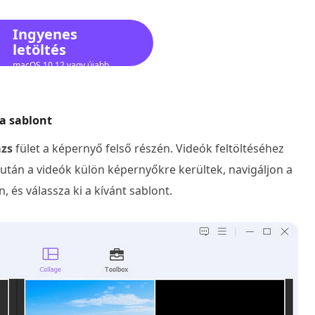
Ingyenes
letöltés
macOS 10.12 vagy újabb
verzióhoz
 a sablont
ázs
fület a képernyő felső részén. Videók feltöltéséhez
iután a videók külön képernyőkre kerültek, navigáljon a
, és válassza ki a kívánt sablont.