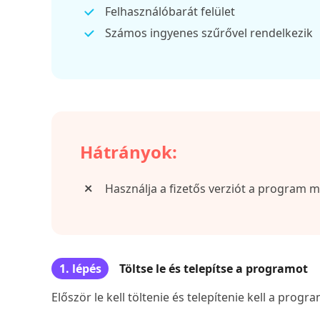
Felhasználóbarát felület
Számos ingyenes szűrővel rendelkezik
Hátrányok:
Használja a fizetős verziót a program 
1. lépés
Töltse le és telepítse a programot
Először le kell töltenie és telepítenie kell a prog