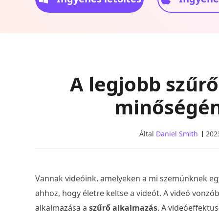
A legjobb szűr
minőségén
Által
Daniel Smith
202
Vannak videóink, amelyeken a mi szemünknek egyé
ahhoz, hogy életre keltse a videót. A videó vonz
alkalmazása a
szűrő alkalmazás
. A videóeffekt