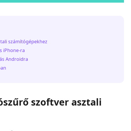
sztali számítógépekhez
ás iPhone-ra
zás Androidra
ban
ószűrő szoftver asztali