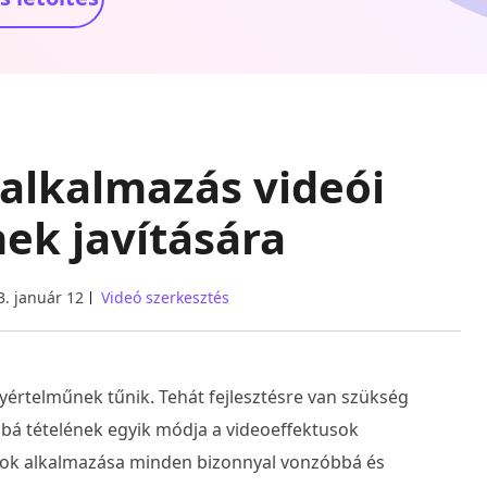
őalkalmazás videói
ek javítására
3. január 12
Videó szerkesztés
rtelműnek tűnik. Tehát fejlesztésre van szükség
óbbá tételének egyik módja a videoeffektusok
usok alkalmazása minden bizonnyal vonzóbbá és