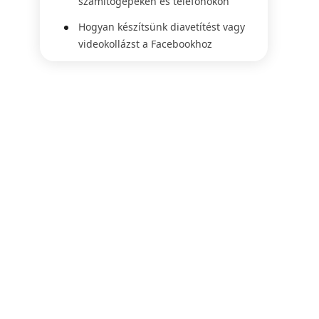
számítógépeken és telefonokon
Hogyan készítsünk diavetítést vagy
videokollázst a Facebookhoz