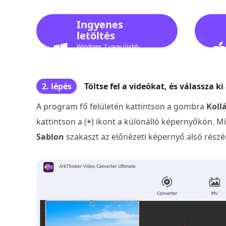
Ingyenes
letöltés
Windows 7 vagy újabb
rendszerhez
2. lépés
Töltse fel a videókat, és válassza ki
A program fő felületén kattintson a gombra
Koll
kattintson a (
+
) ikont a különálló képernyőkön. M
Sablon
szakaszt az előnézeti képernyő alsó részén