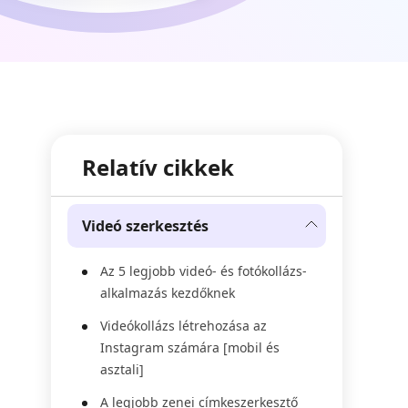
Relatív cikkek
Videó szerkesztés
Az 5 legjobb videó- és fotókollázs-
alkalmazás kezdőknek
Videókollázs létrehozása az
Instagram számára [mobil és
asztali]
A legjobb zenei címkeszerkesztő