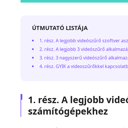
ÚTMUTATÓ LISTÁJA
1. rész. A legjobb videószűrő szoftver a
2. rész. A legjobb 3 videószűrő alkalmaz
3. rész. 3 nagyszerű videószűrő alkalma
4. rész. GYIK a videoszűrőkkel kapcsolat
1. rész. A legjobb vide
számítógépekhez