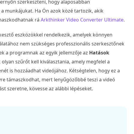
pernyőn szerkeszteni, hogy alaposabban
 a munkájukat. Ha Ön azok közé tartozik, akik
ámaszkodhatnak rá
Arkthinker Video Converter Ultimate
.
rkesztő eszközökkel rendelkezik, amelyek könnyen
álatához nem szükséges professzionális szerkesztőnek
nek a programnak az egyik jellemzője az
Hatások
lyan szűrőt kell kiválasztania, amely megfelel a
enét is hozzáadhat videójához. Kétségtelen, hogy ez a
yre támaszkodhat, mert lenyűgözőbbé teszi a videó
st szeretne, kövesse az alábbi lépéseket.