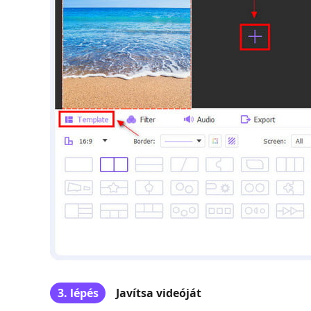
3. lépés
Javítsa videóját