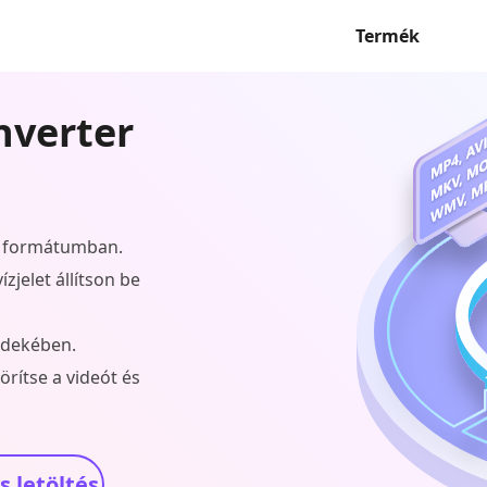
Termék
nverter
0 formátumban.
zjelet állítson be
érdekében.
örítse a videót és
 letöltés