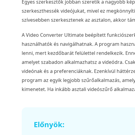
Egyes szerkesztők jobban szeretik a nagyobb ké
szerkeszthessék videójukat, mivel ez megkönnyíti
szívesebben szerkesztenek az asztalon, akkor t
A Video Converter Ultimate beépített funkciósze
használhatók és navigálhatnak. A program haszn
lenni, mert kezdőbarát felülettel rendelkezik. En
amelyet szabadon alkalmazhatsz a videódra. Csak o
videónak és a preferenciáknak. Ezenkívül háttérz
program az egyik legjobb szűrőalkalmazás, amel
kimenetet. Ha inkább asztali videószűrő alkalmazá
Előnyök: