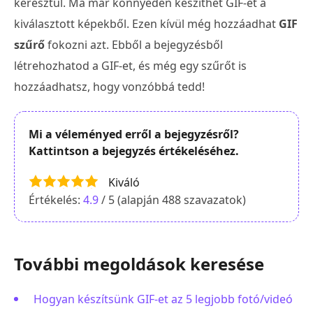
keresztül. Ma már könnyedén készíthet GIF-et a
kiválasztott képekből. Ezen kívül még hozzáadhat
GIF
szűrő
fokozni azt. Ebből a bejegyzésből
létrehozhatod a GIF-et, és még egy szűrőt is
hozzáadhatsz, hogy vonzóbbá tedd!
Mi a véleményed erről a bejegyzésről?
Kattintson a bejegyzés értékeléséhez.
Kiváló
Értékelés:
4.9
/ 5 (alapján
488
szavazatok)
További megoldások keresése
Hogyan készítsünk GIF-et az 5 legjobb fotó/videó