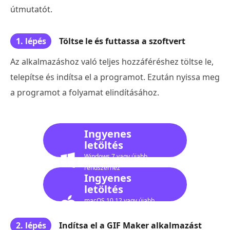
útmutatót.
1. lépés
Töltse le és futtassa a szoftvert
Az alkalmazáshoz való teljes hozzáféréshez töltse le,
telepítse és indítsa el a programot. Ezután nyissa meg
a programot a folyamat elindításához.
Ingyenes
letöltés
Windows 7 vagy újabb
rendszerhez
Ingyenes
letöltés
macOS 10.12 vagy újabb
verzióhoz
2. lépés
Indítsa el a GIF Maker alkalmazást