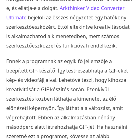
e, és ellátja-e a dolgát.
Arkthinker Video Converter
Ultimate
bejelöli az összes négyzetet egy hatékony
szerkesztőeszközért. Ettől eltekintve kreativitásodat
is alkalmazhatod a kimenetedben, mert számos
szerkesztőeszközzel és funkcióval rendelkezik.
Ennek a programnak az egyik fő jellemzője a
beépített GIF-készítő. Így testreszabhatja a GIF-eket
kép- és videofájljaival. Lehetővé teszi, hogy kihozza
kreativitását a GIF készítés során. Ezenkívül
szerkesztés közben láthatja a kimenetet az élő
előnézeti képernyőn. Így láthatja a változást, amit
végrehajtott. Ebben az alkalmazásban néhány
másodperc alatt létrehozhatja GIF-jét. Ha használni
szeretné ezt a programot, kövesse az alábbi