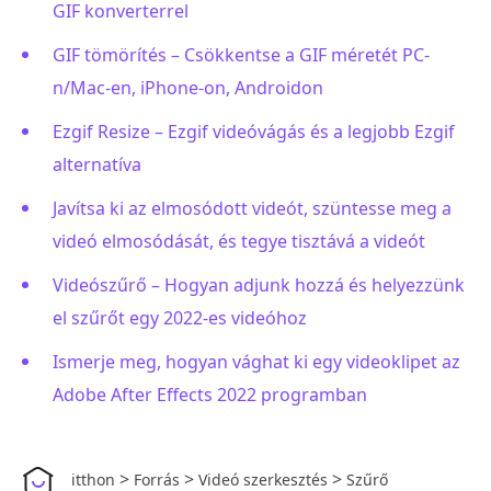
GIF konverterrel
GIF tömörítés – Csökkentse a GIF méretét PC-
n/Mac-en, iPhone-on, Androidon
Ezgif Resize – Ezgif videóvágás és a legjobb Ezgif
alternatíva
Javítsa ki az elmosódott videót, szüntesse meg a
videó elmosódását, és tegye tisztává a videót
Videószűrő – Hogyan adjunk hozzá és helyezzünk
el szűrőt egy 2022-es videóhoz
Ismerje meg, hogyan vághat ki egy videoklipet az
Adobe After Effects 2022 programban
>
>
>
itthon
Forrás
Videó szerkesztés
Szűrő