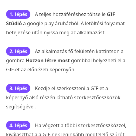
1. lépés
A teljes hozzáféréshez töltse le
GIF
Stúdió
a google play áruházból. A letöltési folyamat
befejezése után nyissa meg az alkalmazást.
2. lépés
Az alkalmazás fő felületén kattintson a
gombra
Hozzon létre most
gombbal helyezheti el a
GIF-et az előnézeti képernyőn.
3. lépés
Kezdje el szerkeszteni a GIF-et a
képernyő alsó részén látható szerkesztőeszközök
segítségével.
4. lépés
Ha végzett a többi szerkesztőeszközzel,
kiválaszthatja a GIF-nek leginkább megfelelő szűrőt.