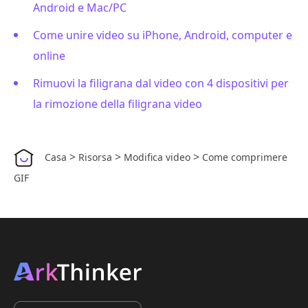
Android e Mac/PC
Come unire video su iPhone, Android, computer e
online
Rimuovi la filigrana dal video con 4 dispositivi per
la rimozione della filigrana video
>
>
>
Casa
Risorsa
Modifica video
Come comprimere
GIF